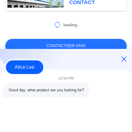
CONTACT
loading...
CONTACTEER ONS!
Alice Lee
populaire categorieën
Alle
12:08 PM
de bouw van de
De Workshop van de
Good day, what product are you looking for?
staalstructuur
staalstructuur
stalen structuur
Architecturaal
magazijn
Structureel Staal