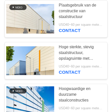
Plaatsgebruik van de
constructie van
8
staalstructuur
Gegalvaniseerd
USD40~60 per square meter MOQ:1000 Vierkante Meter
CONTACT
Staal Purlins
Hoge sterkte, stevig
staalstructuur,
opslagruimte met
eenvoudige installatie
11
USD40~60 per square meter MOQ:1000 vierkante meter
CONTACT
De Bouw van de
autotoonzaal
Hoogwaardige en
duurzame
staalconstructies
USD40~60 per square meter MOQ:1000 Vierkante Meter