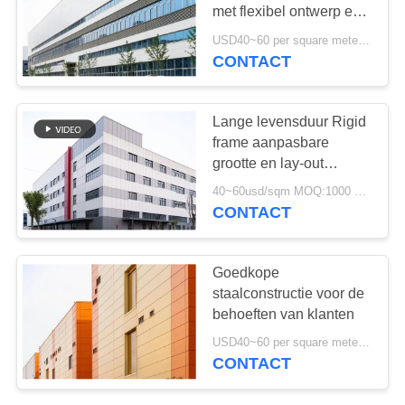
GEVALLEN
met flexibel ontwerp en
snelle bouw
USD40~60 per square meter MOQ:1000 Vierkante Meter
SITEMAP
CONTACT
29
stalen fabricage
PRIVACYBELEID
Lange levensduur Rigid
diensten
frame aanpasbare
grootte en lay-out
staalstructuur
40~60usd/sqm MOQ:1000 Vierkante Meter
Warehouse constructie
CONTACT
12
Goedkope
structureel
staalconstructie voor de
behoeften van klanten
staalstralen
USD40~60 per square meter MOQ:1000 vierkante meter
CONTACT