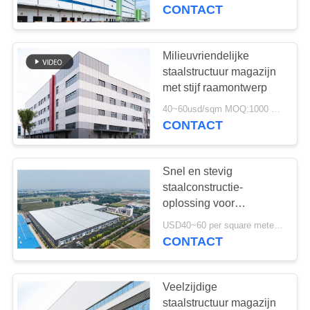
ONS
onderhoudsarme
CONTACT
FABRIEKSTOUR
Milieuvriendelijke
198
staalstructuur magazijn
stalen structuur
KWALITEITSCONTROLE
met stijf raamontwerp
magazijn
40~60usd/sqm MOQ:1000 Vierkante Meter
CONTACT
NEEM
CONTACT
Snel en stevig
MET
staalconstructie-
ONS
oplossing voor
16
magazijnbouw met stijf
OP
USD40~60 per square meter MOQ:1000 Vierkante Meter
Architecturaal
portaalframe
CONTACT
Structureel Staal
NIEUWS
Veelzijdige
staalstructuur magazijn