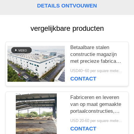
DETAILS ONTVOUWEN
OP
vergelijkbare producten
NIEUWS
Betaalbare stalen
GEVALLEN
constructie magazijn
met precieze fabricage
en one-stop
SITEMAP
USD40~60 per square meter MOQ:1000 sqm
leveringsoplossing
CONTACT
PRIVACYBELEID
Fabriceren en leveren
van op maat gemaakte
portaalconstructies,
staalconstructie
USD 20-60 per square meter MOQ:1000 Vierkante Meter
magazijn in Benin
CONTACT