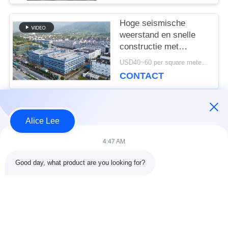
Hoge seismische
weerstand en snelle
constructie met
duurzame stalen
USD40~60 per square meter MOQ:1000 vierkante meter
constructie magazijn
CONTACT
voor uw
opslagbehoeften
populaire categorieën
Alle
Alice Lee
4:47 AM
de bouw van de
De Workshop van de
Good day, what product are you looking for?
staalstructuur
staalstructuur
stalen structuur
Architecturaal
magazijn
Structureel Staal