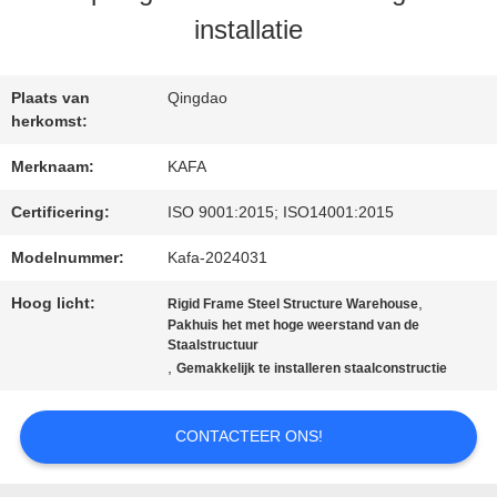
installatie
OVER
ONS
Plaats van
Qingdao
herkomst:
FABRIEKSTOUR
Merknaam:
KAFA
Certificering:
ISO 9001:2015; ISO14001:2015
KWALITEITSCONTROLE
Modelnummer:
Kafa-2024031
Hoog licht:
,
Rigid Frame Steel Structure Warehouse
NEEM
Pakhuis het met hoge weerstand van de
Staalstructuur
,
Gemakkelijk te installeren staalconstructie
CONTACT
MET
CONTACTEER ONS!
ONS