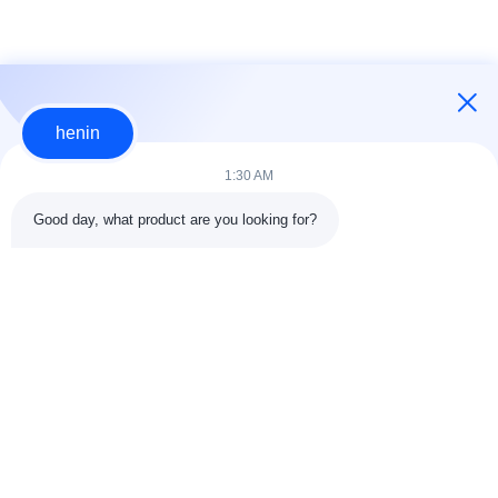
ONS
FABRIEKSTOUR
henin
KWALITEITSCONTROLE
1:30 AM
NEEM
Good day, what product are you looking for?
loading...
CONTACT
MET
populaire categorieën
Alle
ONS
OP
de bouw van de
De Workshop van de
staalstructuur
staalstructuur
NIEUWS
stalen structuur
Architecturaal