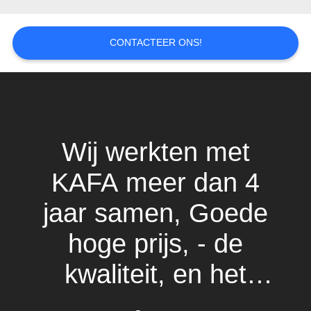
GEVALLEN
SITEMAP
CONTACTEER ONS!
PRIVACYBELEID
Wij werkten met
KAFA meer dan 4
jaar samen, Goede
hoge prijs, - de
kwaliteit, en het
belangrijkst is de op