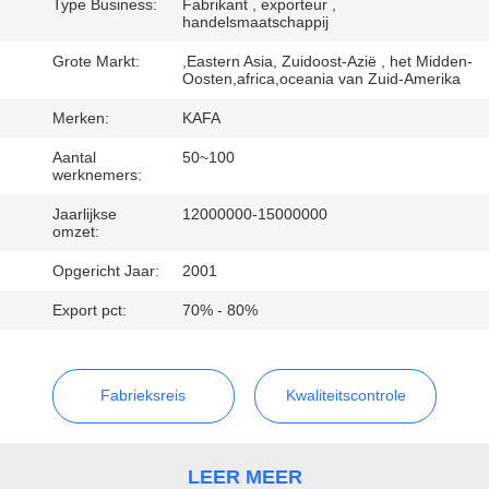
ONS
Type Business:
Fabrikant , exporteur ,
handelsmaatschappij
Grote Markt:
,Eastern Asia, Zuidoost-Azië , het Midden-
FABRIEKSTOUR
Oosten,africa,oceania van Zuid-Amerika
Merken:
KAFA
KWALITEITSCONTROLE
Aantal
50~100
werknemers:
NEEM
Jaarlijkse
12000000-15000000
omzet:
CONTACT
Opgericht Jaar:
2001
MET
Export pct:
70% - 80%
ONS
OP
Fabrieksreis
Kwaliteitscontrole
NIEUWS
LEER MEER