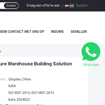
Vraag een offerte aan
|
Dutch
Zoeken
NEEM CONTACT MET ONS OP
NIEUWS
GEVALLEN
n
ture Warehouse Building Solution
WhatsApp
mst:
Qingdao, China
KAFA
ISO 9001:2015; ISO14001:2015
Kafa-2024023