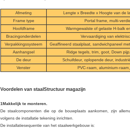
Afmeting
Lengte x Breedte x Hoogte van de l
Frame type
Portal frame, multi-verd
Hoofdframe
Warmgewalste of gelaste H-balk e
Bracingonderdelen
Vervaardiging van elektris
Verpakkingssysteem
Geaffineerd staalplaat, sandwichpaneel met 
Aanhangsel
Ridge tegels, trim, goot, Down pijp,
De deur
Schuifdeur, oplopende deur, industr
Venster
PVC-raam, aluminium-raam, 
Voordelen van staal
Structuur magazijn
1Makkelijk te monteren.
De staalcomponenten die op de bouwplaats aankomen, zijn allemaa
volgens de installatie tekening inrichten.
De installatiesequentie van het staalwerkgebouw is: