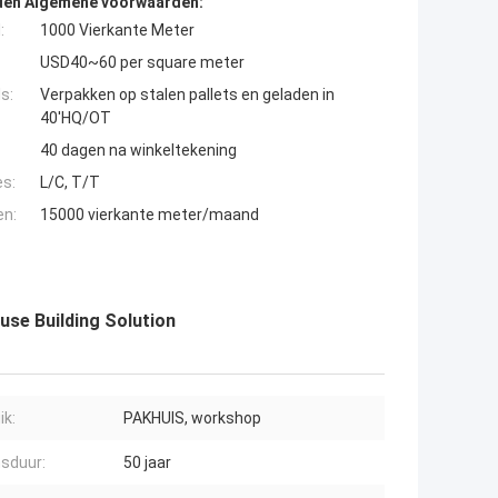
den Algemene voorwaarden:
:
1000 Vierkante Meter
USD40~60 per square meter
s:
Verpakken op stalen pallets en geladen in
40'HQ/OT
40 dagen na winkeltekening
es:
L/C, T/T
en:
15000 vierkante meter/maand
use Building Solution
ik:
PAKHUIS, workshop
sduur:
50 jaar