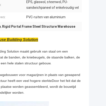
EPS, glaswol, steenwol, PU-
:
sandwichpaneel of enkelvoudig vel
ows:
PVC-ruiten van aluminium
e
,
Rigid Portal Frame Steel Structure Warehouse
use Building Solution
ding Solution maakt gebruik van staal om een
vat de banden, de kniebeugels, de staande balken, de
 een hele stalen structuur gebouw.
bouwgebouwen voor magazijnen in plaats van gewapend
ctuur heeft een veel hogere sterkteDoor het feit dat de
r plaatse worden geassembleerd, wordt de bouwtijd
ndelijker worden.