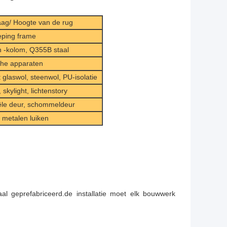
aag/ Hoogte van de rug
ieping frame
n -kolom, Q355B staal
che apparaten
glaswol, steenwol, PU-isolatie
 skylight, lichtenstory
iële deur, schommeldeur
metalen luiken
l geprefabriceerd.de installatie moet elk bouwwerk