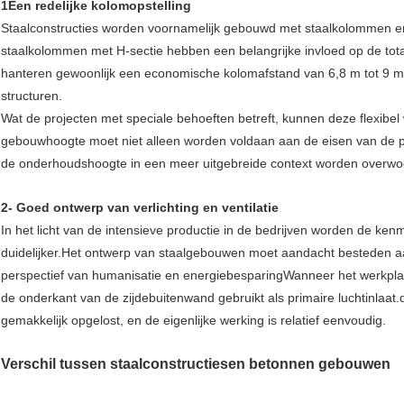
1Een redelijke kolomopstelling
Staalconstructies worden voornamelijk gebouwd met staalkolommen en
staalkolommen met H-sectie hebben een belangrijke invloed op de total
hanteren gewoonlijk een economische kolomafstand van 6,8 m tot 9 m
structuren.
Wat de projecten met speciale behoeften betreft, kunnen deze flexibe
gebouwhoogte moet niet alleen worden voldaan aan de eisen van de p
de onderhoudshoogte in een meer uitgebreide context worden overwo
2- Goed ontwerp van verlichting en ventilatie
In het licht van de intensieve productie in de bedrijven worden de ke
duidelijker.Het ontwerp van staalgebouwen moet aandacht besteden aan 
perspectief van humanisatie en energiebesparingWanneer het werkpla
de onderkant van de zijdebuitenwand gebruikt als primaire luchtinlaat.
gemakkelijk opgelost, en de eigenlijke werking is relatief eenvoudig.
Verschil tussen staalconstructies
en betonnen gebouwen