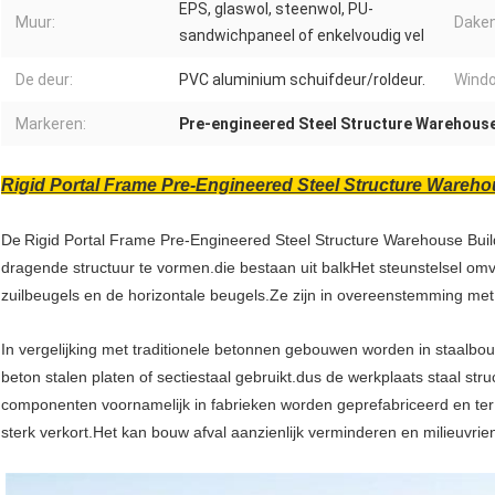
EPS, glaswol, steenwol, PU-
Muur:
Daken
sandwichpaneel of enkelvoudig vel
De deur:
PVC aluminium schuifdeur/roldeur.
Wind
Markeren:
Pre-engineered Steel Structure Warehous
Rigid Portal Frame Pre-Engineered Steel Structure Wareho
De
Rigid Portal Frame Pre-Engineered Steel Structure Warehouse Buil
dragende structuur te vormen.die bestaan uit balkHet steunstelsel om
zuilbeugels en de horizontale beugels.Ze zijn in overeenstemming met
In vergelijking met traditionele betonnen gebouwen worden in staal
beton stalen platen of sectiestaal gebruikt.dus de werkplaats staal stru
componenten voornamelijk in fabrieken worden geprefabriceerd en te
sterk verkort.Het kan bouw afval aanzienlijk verminderen en milieuvrie