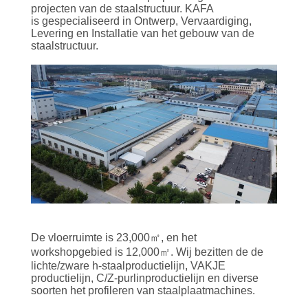
ONS
projecten van de staalstructuur. KAFA
is gespecialiseerd in Ontwerp, Vervaardiging,
Levering en Installatie van het gebouw van de
FABRIEKSTOUR
staalstructuur.
KWALITEITSCONTROLE
NEEM
CONTACT
MET
ONS
OP
De vloerruimte is 23,000㎡, en het
workshopgebied is 12,000㎡. Wij bezitten de de
NIEUWS
lichte/zware h-staalproductielijn, VAKJE
productielijn, C/Z-purlinproductielijn en diverse
soorten het profileren van staalplaatmachines.