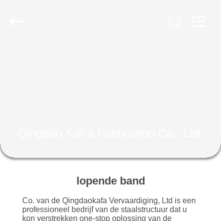
2026
Qingdao
KaFa
Fabrication
Co.,
Ltd..
All
Rights
HUIS
Reserved.
PRODUCTEN
VIDEO'S
Qingdao KaFa Fabrication Co., Ltd.
VR
-
SHOW
lopende band
Co. van de Qingdaokafa Vervaardiging, Ltd is een
OVER
professioneel bedrijf van de staalstructuur dat u
kon verstrekken one-stop oplossing van de