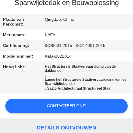
ONS
Spanwijdtedak en Bouwoplossing
FABRIEKSTOUR
Plaats van
Qingdao, China
herkomst:
Merknaam:
KAFA
KWALITEITSCONTROLE
Certificering:
ISO9001:2015 , ISO14001:2015
NEEM
Modelnummer:
Kafa-2022014
CONTACT
Hoog licht:
Het Structurele Staalvervaardiging van de
dakbundel
,
MET
Lange het Structurele Staalvervaardiging van de
Spanwijdtebundel
ONS
,
Sa2.5 Architecturaal Structureel Staal
OP
CONTACTEER ONS!
NIEUWS
DETAILS ONTVOUWEN