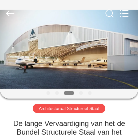
2026
Qingdao
KaFa
Fabrication
Co.,
Ltd..
All
Rights
HUIS
Reserved.
PRODUCTEN
VIDEO'S
VR
-
SHOW
Architecturaal Structureel Staal
De lange Vervaardiging van het de
OVER
Bundel Structurele Staal van het