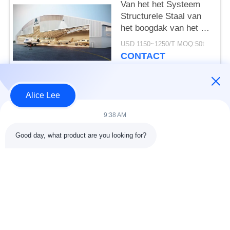
Van het het Systeem
Structurele Staal van
het boogdak van het de
Hangerproject
USD 1150~1250/T MOQ:50t
Geprefabriceerde de
CONTACT
Leveringsoplossing
Alice Lee
populaire categorieën
Alle
9:38 AM
de bouw van de
De Workshop van de
Good day, what product are you looking for?
staalstructuur
staalstructuur
stalen structuur
Architecturaal
magazijn
Structureel Staal
stalen fabricage
structureel