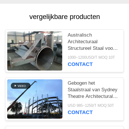
GEVALLEN
vergelijkbare producten
SITEMAP
Australisch
PRIVACYBELEID
Architecturaal
Structureel Staal voor
de
1000~1200USD/T MOQ:10T
Moskeevervaardiging
CONTACT
van Nieuwpoort
Gebogen het
Staalstraal van Sydney
Theatre Architectural
Structural Steel Q355B
USD 985~1250/T MOQ:50T
Rang
CONTACT