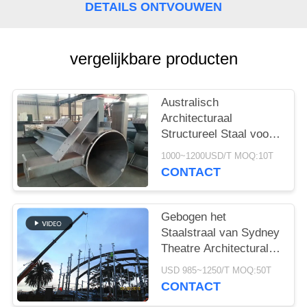
GEVALLEN
DETAILS ONTVOUWEN
SITEMAP
vergelijkbare producten
PRIVACYBELEID
Australisch
Architecturaal
Structureel Staal voor
de
1000~1200USD/T MOQ:10T
Moskeevervaardiging
CONTACT
van Nieuwpoort
Gebogen het
Staalstraal van Sydney
Theatre Architectural
Structural Steel Q355B
USD 985~1250/T MOQ:50T
Rang
CONTACT