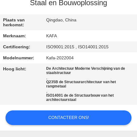
ONS
Staal en Bouwoplossing
FABRIEKSTOUR
Plaats van
Qingdao, China
herkomst:
Merknaam:
KAFA
KWALITEITSCONTROLE
Certificering:
ISO9001:2015 , ISO14001:2015
NEEM
Modelnummer:
Kafa-2022004
CONTACT
Hoog licht:
De Architectuur Moderne Verschijning van de
staalstructuur
,
MET
Q235B de Structuurarchitectuur van het
rangmetaal
ONS
,
ISO14001 de de Structuurbouw van het
OP
architectuurstaal
NIEUWS
CONTACTEER ONS!