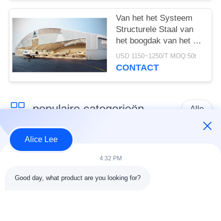
Van het het Systeem
Structurele Staal van
het boogdak van het de
Hangerproject
USD 1150~1250/T MOQ:50t
Geprefabriceerde de
CONTACT
Leveringsoplossing
populaire categorieën
Alle
Alice Lee
de bouw van de
De Workshop van de
staalstructuur
staalstructuur
4:32 PM
Good day, what product are you looking for?
stalen structuur
Architecturaal
magazijn
Structureel Staal