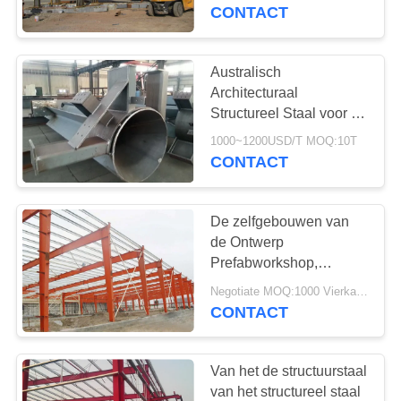
ONS
CONTACT
FABRIEKSTOUR
Australisch
Architecturaal
KWALITEITSCONTROLE
Structureel Staal voor de
Moskeevervaardiging
1000~1200USD/T MOQ:10T
van Nieuwpoort
CONTACT
NEEM
CONTACT
De zelfgebouwen van
MET
de Ontwerp
ONS
Prefabworkshop,
Industriële Structureel
OP
Negotiate MOQ:1000 Vierkante Meter
Staalworkshop
CONTACT
NIEUWS
Van het de structuurstaal
van het structureel staal