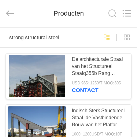
2026
Qingdao
KaFa
Fabrication
Producten
Co.,
Ltd..
All
Rights
HUIS
Reserved.
strong structural steel
PRODUCTEN
De architecturale Straal
van het Structureel
VIDEO'S
Staalq355b Rang
Gebogen Staal
USD 985~1250/T MOQ:305
VR
CONTACT
-
SHOW
Indisch Sterk Structureel
Staal, de Vastbindende
Bouw van het Platform
OVER
Zware Staal
1000~1200USD/T MOQ:10T