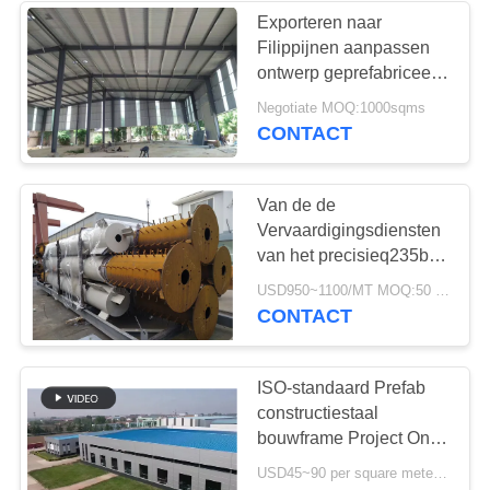
Exporteren naar
Filippijnen aanpassen
ontwerp geprefabriceerd
constructief stalen frame
Negotiate MOQ:1000sqms
magazijn
CONTACT
Van de de
Vervaardigingsdiensten
van het precisieq235b
Prefab Structurele Staal
USD950~1100/MT MOQ:50 MT
Klantgerichte het
CONTACT
Metaaldelen
ISO-standaard Prefab
constructiestaal
bouwframe Project One
Stop-oplossing
USD45~90 per square meter MOQ:1000 vierkante meter