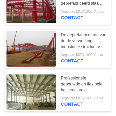
GEVALLEN
geprefabriceerd staal
van de het kaderbouw
Negotiate MOQ:1000 Vierkante Meter
het metaalpakhuis
SITEMAP
CONTACT
PRIVACYBELEID
De geprefabriceerde van
de de verwerkings
industriële structuur van
het bouwvoedsel
Negotiate MOQ:1000 Vierkante Meter
workshop van het het
CONTACT
staalkader
Professionele
gebouwde en flexibele
het structurele
staalworkshop van de
Negotiate MOQ:1000 Vierkante Meter
vervaardigings snelle
CONTACT
assemblage