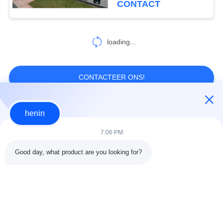
CONTACT
loading...
CONTACTEER ONS!
henin
populaire categorieën
Alle
7:06 PM
de bouw van de
De Workshop van de
Good day, what product are you looking for?
staalstructuur
staalstructuur
stalen structuur
Architecturaal
magazijn
Structureel Staal