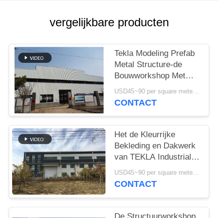
GEVALLEN
vergelijkbare producten
SITEMAP
Tekla Modeling Prefab
PRIVACYBELEID
Metal Structure-de
Bouwworkshop Met
hoge weerstand
USD45~90 per square meter MOQ:1000 vierkante meter
CONTACT
Het de Kleurrijke
Bekleding en Dakwerk
van TEKLA Industrial
Metal Workshop
USD45~90 per square meter MOQ:1000 vierkante meter
Building
CONTACT
De Structuurworkshop