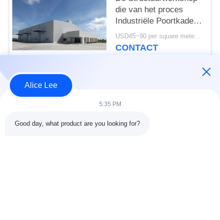
die van het proces
Industriële Poortkader
PEB ISO-Norm bouwen
USD45~90 per square meter MOQ:1000 vierkante meter
CONTACT
Alice Lee
populaire categorieën
Alle
5:35 PM
de bouw van de
De Workshop van de
Good day, what product are you looking for?
staalstructuur
staalstructuur
stalen structuur
Architecturaal
magazijn
Structureel Staal
stalen fabricage
structureel
diensten
staalstralen