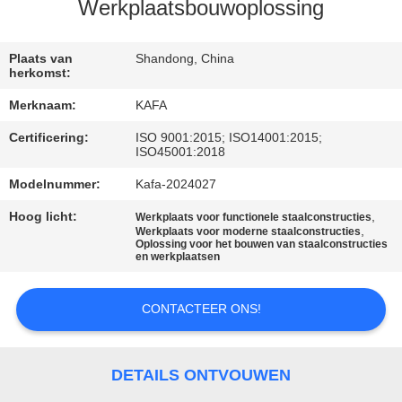
ONS
Werkplaatsbouwoplossing
FABRIEKSTOUR
Plaats van
Shandong, China
herkomst:
Merknaam:
KAFA
KWALITEITSCONTROLE
Certificering:
ISO 9001:2015; ISO14001:2015;
ISO45001:2018
NEEM
Modelnummer:
Kafa-2024027
CONTACT
Hoog licht:
,
Werkplaats voor functionele staalconstructies
MET
,
Werkplaats voor moderne staalconstructies
Oplossing voor het bouwen van staalconstructies
en werkplaatsen
ONS
OP
CONTACTEER ONS!
NIEUWS
DETAILS ONTVOUWEN