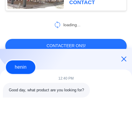
CONTACT
Gegalvaniseerde het
Kaderbouw
loading...
CONTACTEER ONS!
henin
populaire categorieën
Alle
12:40 PM
de bouw van de
De Workshop van de
Good day, what product are you looking for?
staalstructuur
staalstructuur
stalen structuur
Architecturaal
magazijn
Structureel Staal