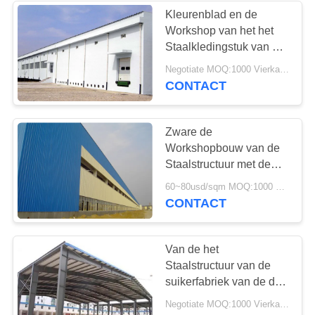
Kleurenblad en de
Workshop van het het
Staalkledingstuk van het
isolatiedak met Concrete
Negotiate MOQ:1000 Vierkante Meter
Muur
CONTACT
Zware de
Workshopbouw van de
Staalstructuur met de
Oppervlaktebehandeling
60~80usd/sqm MOQ:1000 Vierkante Meter
van de
CONTACT
Alkydharsinleiding
Van de het
Staalstructuur van de
suikerfabriek van de de
Workshop Hete
Negotiate MOQ:1000 Vierkante Meter
Onderdompeling