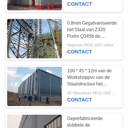
ONS
CONTACT
FABRIEKSTOUR
0.8mm Gegalvaniseerde
het Staal van Z320
KWALITEITSCONTROLE
Purlin Q345b de
Bouwworkshop
Negotiate MOQ:1000 vierkante meter
CONTACT
NEEM
CONTACT
100 * 45 * 12m van de
MET
Workshoppvc van de
ONS
Staalstructuur het
Venster143tons
OP
45~60usd/sqm MOQ:1000 Vierkante Meter
Gemakkelijke Installatie
CONTACT
NIEUWS
Geprefabriceerde
dubbele de