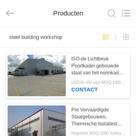
2026
Qingdao
KaFa
Fabrication
Producten
Co.,
Ltd..
All
Rights
HUIS
Reserved.
steel building workshop
PRODUCTEN
ISO-de Lichtbeuk
Poortkader gebouwde
VIDEO'S
staal van het normkader
de bouwworkshop
USD35~65/ sqm MOQ:1000 Vierkante Meter
VR
CONTACT
-
SHOW
Pre Vervaardigde
Staalgebouwen,
Thermische Isolatiestaal
OVER
de Bouwworkshop
Negotiate MOQ:1000 Vierkante Meter