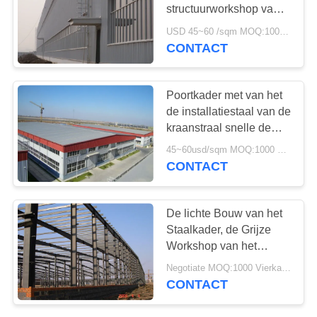
GEVALLEN
structuurworkshop van
het verdiepingsstaal met
USD 45~60 /sqm MOQ:1000 Vierkante Meter
bureauruimte
SITEMAP
CONTACT
PRIVACYBELEID
Poortkader met van het
de installatiestaal van de
kraanstraal snelle de
structuurworkshop
45~60usd/sqm MOQ:1000 Vierkante Meter
CONTACT
De lichte Bouw van het
Staalkader, de Grijze
Workshop van het
Staalkader tot 50 Jaar
Negotiate MOQ:1000 Vierkante Meter
Leven
CONTACT