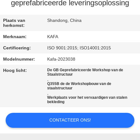
ONS
geprefabriceerde leveringsoplossing
FABRIEKSTOUR
Plaats van
Shandong, China
herkomst:
Merknaam:
KAFA
KWALITEITSCONTROLE
Certificering:
ISO 9001:2015; ISO14001:2015
NEEM
Modelnummer:
Kafa-2023038
CONTACT
Hoog licht:
De GB Geprefabriceerde Workshop van de
Staalstructuur
,
MET
Q355B de de Workshopbouw van de
staalstructuur
ONS
,
Werkplaats voor het vervaardigen van stalen
OP
bekleding
NIEUWS
CONTACTEER ONS!