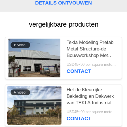
GEVALLEN
DETAILS ONTVOUWEN
SITEMAP
vergelijkbare producten
PRIVACYBELEID
Tekla Modeling Prefab
Metal Structure-de
Bouwworkshop Met
hoge weerstand
USD45~90 per square meter MOQ:1000 vierkante meter
CONTACT
Het de Kleurrijke
Bekleding en Dakwerk
van TEKLA Industrial
Metal Workshop
USD45~90 per square meter MOQ:1000 vierkante meter
Building
CONTACT