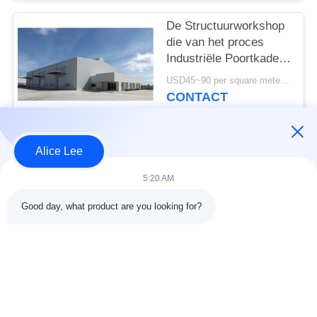
De Structuurworkshop
die van het proces
Industriële Poortkader
PEB ISO-Norm bouwen
USD45~90 per square meter MOQ:1000 vierkante meter
CONTACT
Alice Lee
populaire categorieën
Alle
5:20 AM
de bouw van de
De Workshop van de
Good day, what product are you looking for?
staalstructuur
staalstructuur
stalen structuur
Architecturaal
magazijn
Structureel Staal