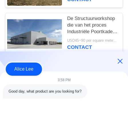
De Structuurworkshop
die van het proces
Industriële Poortkader
PEB ISO-Norm bouwen
USD45~90 per square meter MOQ:1000 vierkante meter
CONTACT
Alice Lee
populaire categorieën
Alle
3:58 PM
de bouw van de
De Workshop van de
Good day, what product are you looking for?
staalstructuur
staalstructuur
stalen structuur
Architecturaal
magazijn
Structureel Staal