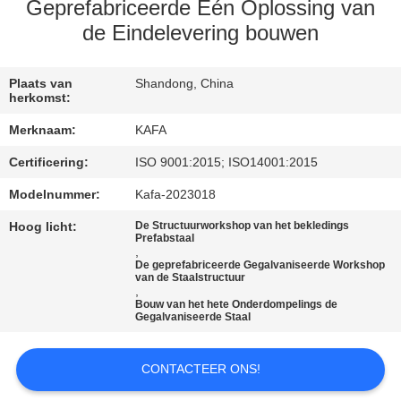
ONS
Geprefabriceerde Één Oplossing van
de Eindelevering bouwen
FABRIEKSTOUR
Plaats van
Shandong, China
herkomst:
KWALITEITSCONTROLE
Merknaam:
KAFA
Certificering:
ISO 9001:2015; ISO14001:2015
NEEM
Modelnummer:
Kafa-2023018
CONTACT
Hoog licht:
De Structuurworkshop van het bekledings
MET
Prefabstaal
,
ONS
De geprefabriceerde Gegalvaniseerde Workshop
van de Staalstructuur
OP
,
Bouw van het hete Onderdompelings de
Gegalvaniseerde Staal
NIEUWS
CONTACTEER ONS!