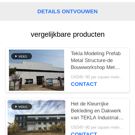
GEVALLEN
DETAILS ONTVOUWEN
SITEMAP
vergelijkbare producten
PRIVACYBELEID
Tekla Modeling Prefab
Metal Structure-de
Bouwworkshop Met
hoge weerstand
USD45~90 per square meter MOQ:1000 vierkante meter
CONTACT
Het de Kleurrijke
Bekleding en Dakwerk
van TEKLA Industrial
Metal Workshop
USD45~90 per square meter MOQ:1000 vierkante meter
Building
CONTACT