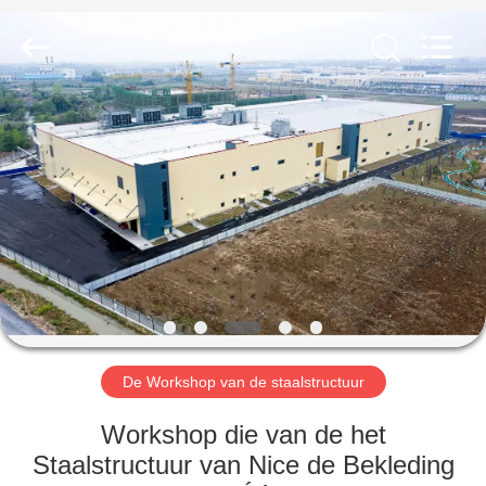
2026
Qingdao
KaFa
Fabrication
Co.,
Ltd..
All
Rights
HUIS
Reserved.
PRODUCTEN
VIDEO'S
VR
-
SHOW
De Workshop van de staalstructuur
Workshop die van de het
OVER
Staalstructuur van Nice de Bekleding