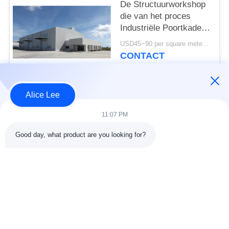
De Structuurworkshop
die van het proces
Industriële Poortkader
PEB ISO-Norm bouwen
USD45~90 per square meter MOQ:1000 vierkante meter
CONTACT
Alice Lee
populaire categorieën
Alle
11:07 PM
de bouw van de
De Workshop van de
Good day, what product are you looking for?
staalstructuur
staalstructuur
stalen structuur
Architecturaal
magazijn
Structureel Staal
stalen fabricage
structureel