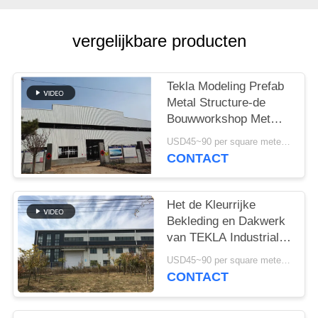
GEVALLEN
vergelijkbare producten
SITEMAP
Tekla Modeling Prefab
PRIVACYBELEID
Metal Structure-de
Bouwworkshop Met
hoge weerstand
USD45~90 per square meter MOQ:1000 vierkante meter
CONTACT
Het de Kleurrijke
Bekleding en Dakwerk
van TEKLA Industrial
Metal Workshop
USD45~90 per square meter MOQ:1000 vierkante meter
Building
CONTACT