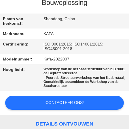
ONS
Bouwoplossing
FABRIEKSTOUR
Plaats van
Shandong, China
herkomst:
Merknaam:
KAFA
KWALITEITSCONTROLE
Certificering:
ISO 9001:2015; ISO14001:2015;
ISO45001:2018
NEEM
Modelnummer:
Kafa-2022007
CONTACT
Hoog licht:
Workshop van de het Staalstructuur van ISO 9001
MET
de Geprefabriceerde
,
,
Poort de Structuurworkshop van het Kaderstaal
Gemakkelijk assembleer de Workshop van de
ONS
Staalstructuur
OP
CONTACTEER ONS!
NIEUWS
DETAILS ONTVOUWEN