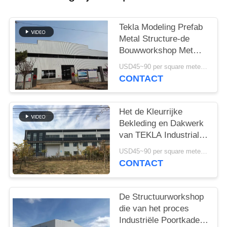
GEVALLEN
Tekla Modeling Prefab
SITEMAP
Metal Structure-de
Bouwworkshop Met
hoge weerstand
PRIVACYBELEID
USD45~90 per square meter MOQ:1000 vierkante meter
CONTACT
Het de Kleurrijke
Bekleding en Dakwerk
van TEKLA Industrial
Metal Workshop
USD45~90 per square meter MOQ:1000 vierkante meter
Building
CONTACT
De Structuurworkshop
die van het proces
Industriële Poortkader