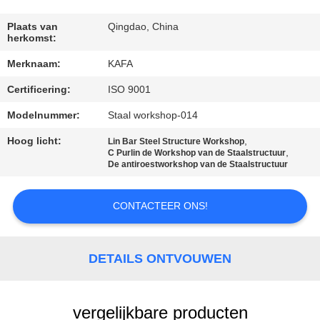
ONS
Plaats van
Qingdao, China
herkomst:
FABRIEKSTOUR
Merknaam:
KAFA
Certificering:
ISO 9001
KWALITEITSCONTROLE
Modelnummer:
Staal workshop-014
NEEM
Hoog licht:
,
Lin Bar Steel Structure Workshop
,
C Purlin de Workshop van de Staalstructuur
CONTACT
De antiroestworkshop van de Staalstructuur
MET
ONS
CONTACTEER ONS!
OP
DETAILS ONTVOUWEN
NIEUWS
vergelijkbare producten