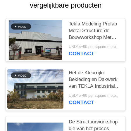
GEVALLEN
vergelijkbare producten
SITEMAP
Tekla Modeling Prefab
Metal Structure-de
PRIVACYBELEID
Bouwworkshop Met
hoge weerstand
USD45~90 per square meter MOQ:1000 vierkante meter
CONTACT
Het de Kleurrijke
Bekleding en Dakwerk
van TEKLA Industrial
Metal Workshop
USD45~90 per square meter MOQ:1000 vierkante meter
Building
CONTACT
De Structuurworkshop
die van het proces