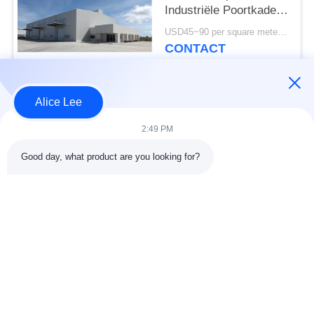
Industriële Poortkader
PEB ISO-Norm bouwen
USD45~90 per square meter MOQ:1000 vierkante meter
CONTACT
Alice Lee
populaire categorieën
Alle
2:49 PM
de bouw van de
De Workshop van de
Good day, what product are you looking for?
staalstructuur
staalstructuur
stalen structuur
Architecturaal
magazijn
Structureel Staal
stalen fabricage
structureel
diensten
staalstralen