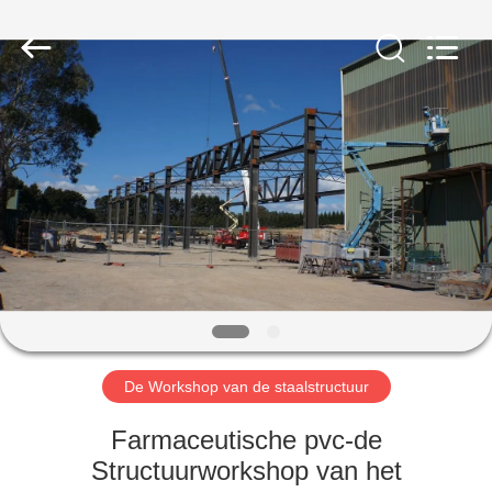
2026
Qingdao
KaFa
Fabrication
Co.,
Ltd..
All
Rights
HUIS
Reserved.
PRODUCTEN
VIDEO'S
VR
-
SHOW
De Workshop van de staalstructuur
Farmaceutische pvc-de
OVER
Structuurworkshop van het