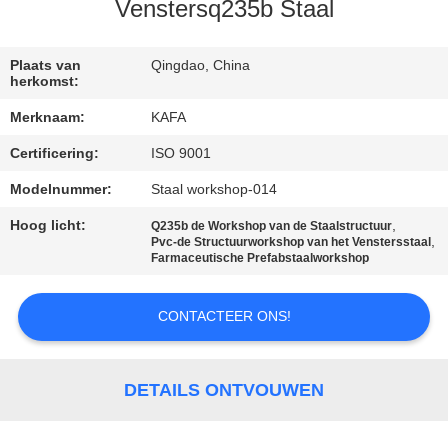
ONS
Venstersq235b Staal
FABRIEKSTOUR
Plaats van
Qingdao, China
herkomst:
Merknaam:
KAFA
KWALITEITSCONTROLE
Certificering:
ISO 9001
NEEM
Modelnummer:
Staal workshop-014
CONTACT
Hoog licht:
,
Q235b de Workshop van de Staalstructuur
,
Pvc-de Structuurworkshop van het Venstersstaal
MET
Farmaceutische Prefabstaalworkshop
ONS
CONTACTEER ONS!
OP
NIEUWS
DETAILS ONTVOUWEN