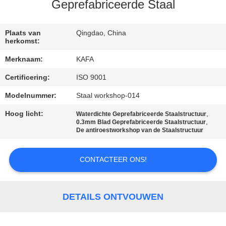
ONS
Geprefabriceerde Staal
FABRIEKSTOUR
Plaats van
Qingdao, China
herkomst:
Merknaam:
KAFA
KWALITEITSCONTROLE
Certificering:
ISO 9001
NEEM
Modelnummer:
Staal workshop-014
CONTACT
Hoog licht:
,
Waterdichte Geprefabriceerde Staalstructuur
,
0.3mm Blad Geprefabriceerde Staalstructuur
MET
De antiroestworkshop van de Staalstructuur
ONS
CONTACTEER ONS!
OP
NIEUWS
DETAILS ONTVOUWEN