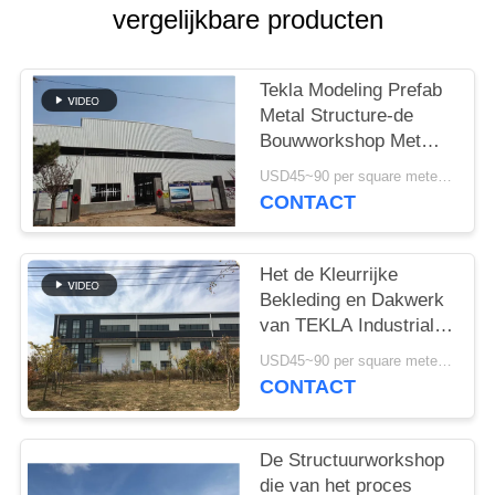
GEVALLEN
vergelijkbare producten
SITEMAP
Tekla Modeling Prefab
Metal Structure-de
PRIVACYBELEID
Bouwworkshop Met
hoge weerstand
USD45~90 per square meter MOQ:1000 vierkante meter
CONTACT
Het de Kleurrijke
Bekleding en Dakwerk
van TEKLA Industrial
Metal Workshop
USD45~90 per square meter MOQ:1000 vierkante meter
Building
CONTACT
De Structuurworkshop
die van het proces