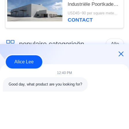
Industriële Poortkader
PEB ISO-Norm bouwen
USD45~90 per square meter MOQ:1000 vierkante meter
CONTACT
populaire categorieën
Alle
Alice Lee
de bouw van de
De Workshop van de
staalstructuur
staalstructuur
12:40 PM
Good day, what product are you looking for?
stalen structuur
Architecturaal
magazijn
Structureel Staal
stalen fabricage
structureel
diensten
staalstralen