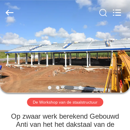
2026
Qingdao
KaFa
Fabrication
Co.,
Ltd..
All
Rights
HUIS
Reserved.
PRODUCTEN
VIDEO'S
VR
-
SHOW
De Workshop van de staalstructuur
Op zwaar werk berekend Gebouwd
OVER
Anti van het het dakstaal van de