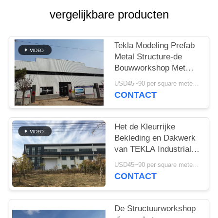
GEVALLEN
vergelijkbare producten
SITEMAP
Tekla Modeling Prefab
Metal Structure-de
PRIVACYBELEID
Bouwworkshop Met
hoge weerstand
USD45~90 per square meter MOQ:1000 vierkante meter
CONTACT
Het de Kleurrijke
Bekleding en Dakwerk
van TEKLA Industrial
Metal Workshop
USD45~90 per square meter MOQ:1000 vierkante meter
Building
CONTACT
De Structuurworkshop