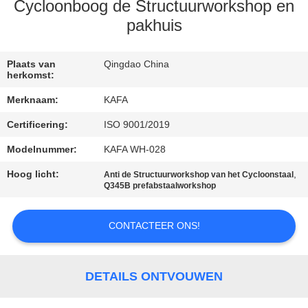
ONS
Cycloonboog de Structuurworkshop en
pakhuis
FABRIEKSTOUR
Plaats van
Qingdao China
herkomst:
KWALITEITSCONTROLE
Merknaam:
KAFA
Certificering:
ISO 9001/2019
NEEM
Modelnummer:
KAFA WH-028
CONTACT
Hoog licht:
,
MET
Anti de Structuurworkshop van het Cycloonstaal
Q345B prefabstaalworkshop
ONS
OP
CONTACTEER ONS!
NIEUWS
DETAILS ONTVOUWEN