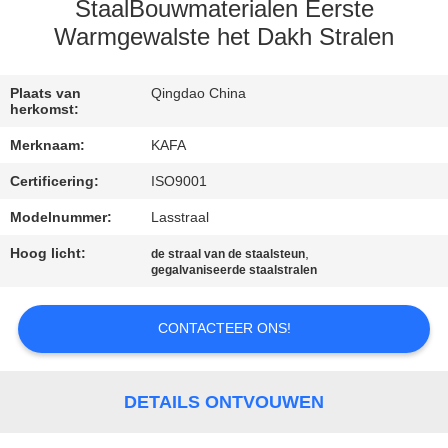
ONS
StaalBouwmaterialen Eerste
Warmgewalste het Dakh Stralen
FABRIEKSTOUR
Plaats van
Qingdao China
herkomst:
KWALITEITSCONTROLE
Merknaam:
KAFA
Certificering:
ISO9001
NEEM
Modelnummer:
Lasstraal
CONTACT
Hoog licht:
,
MET
de straal van de staalsteun
gegalvaniseerde staalstralen
ONS
OP
CONTACTEER ONS!
NIEUWS
DETAILS ONTVOUWEN