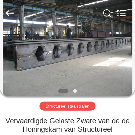
2026
Qingdao
KaFa
Fabrication
Co.,
Ltd..
All
Rights
HUIS
Reserved.
PRODUCTEN
VIDEO'S
VR
-
SHOW
Structureel staalstralen
Vervaardigde Gelaste Zware van de de
OVER
Honingskam van Structureel