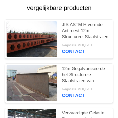
GEVALLEN
vergelijkbare producten
SITEMAP
JIS ASTM H vormde
Antiroest 12m
PRIVACYBELEID
Structureel Staalstralen
Negotiate MOQ:20T
CONTACT
12m Gegalvaniseerde
het Structurele
Staalstralen van
Q235B Q345B Sa2.5
Negotiate MOQ:20T
CONTACT
Vervaardigde Gelaste