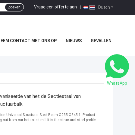
Vraag een offerte aan
|
Dutch
Zoeken
NEEM CONTACT MET ONS OP
NIEUWS
GEVALLEN
WhatsApp
aniseerde van het de Sectiestaal van
ructuurbalk
ion Universal Structural Steel Beam Q235 Q345 1. Product
 from our hot rolled mill.It is the structural steel profile ...