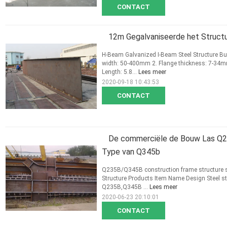
CONTACT
12m Gegalvaniseerde het Struct
H-Beam Galvanized I-Beam Steel Structure Bui
width: 50-400mm 2. Flange thickness: 7-34
Length: 5.8...
Lees meer
2020-09-18 10:43:53
CONTACT
De commerciële de Bouw Las Q23
Type van Q345b
Q235B/Q345B construction frame structure st
Structure Products Item Name Design Steel st
Q235B,Q345B ...
Lees meer
2020-06-23 20:10:01
CONTACT