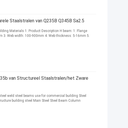
urele Staalstralen van Q235B Q345B Sa2.5
lding Materials 1. Product Description H beam: 1. Flange
mm 3. Web width: 100-900mm 4. Web thickness: 5-16mm 5.
5b van Structureel Staalstralen/het Zware
eel weld steel beams use for commercial building Steel
ructure building steel Main Steel Steel Beam Column