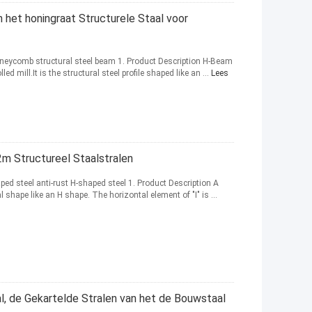
het honingraat Structurele Staal voor
oneycomb structural steel beam 1. Product Description H-Beam
d mill.It is the structural steel profile shaped like an ...
Lees
m Structureel Staalstralen
aped steel anti-rust H-shaped steel 1. Product Description A
 shape like an H shape. The horizontal element of "I" is ...
l, de Gekartelde Stralen van het de Bouwstaal