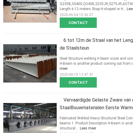
Q235B,SS400,Q345B,S235JR,S275JR,ASTM
Length 6-12 meters Shap H-shaped or H...
Lee
2020-06-04 15:36:27
CONTACT
6 tot 12m de Straal van het Lengt
de Staalsteun
Steel Structure welding H beam sizes and univ
H-Beam is another product coming out from our h
meer
2020-08-18 13:47:41
CONTACT
Vervaardigde Gelaste Zware van 
StaalBouwmaterialen Eerste Warm
Fabricated Welded Heavy Structural Steel Co
beams 1. Product Description H-Beam is anothe
structural ...
Lees meer