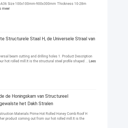
-A36 Size 100x100mm-900x300mm Thickness 10-28m
s meer
e Structurele Staal H, de Universele Straal van
ersal beam cutting and drilling holes 1. Product Description
ot rolled mill.It is the structural steel profile shaped ...
Lees
de de Honingskam van Structureel
gewalste het Dakh Stralen
nstruction Materials Prime Hot Rolled Honey Comb Roof H
r product coming out from our hot rolled mill.It is the