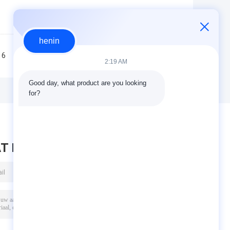
henin
6
7
8
9
10
>>
>|
2:19 AM
Good day, what product are you looking 
for?
T BERICHT ACHTER