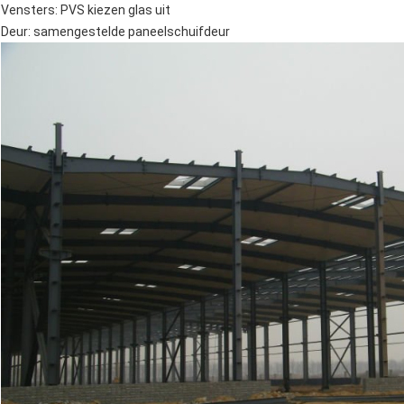
Vensters: PVS kiezen glas uit
Deur: samengestelde paneelschuifdeur