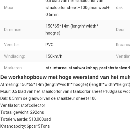
0,5 blad van het staalcorlor van
Muur:
staalcorlor sheet+100glass wool+
dak:
0.5mm
150*65*14m (length*width*
Dimensie:
Deur:
hoogte)
Venster:
PVC
Kraanca
Windlading:
150km/h
Ventila
Markeren:
structureel staalworkshop
,
prefabstaalwo
De workshopbouw met hoge weerstand van het multi
Afmeting: 150*65*14m (length*width* hoogte) (length*width*height
Muur: 0,5 blad van het staalcorlor van staalcorlor sheet+100glass w
Dak: 0.5mm de glaswol van de staalkleur sheet+100
Ventilator: stofcollector
Totaal gewicht: 292ons
Totale waarde: 513,000usd
Kraancapcity: 6pcs*5Tons