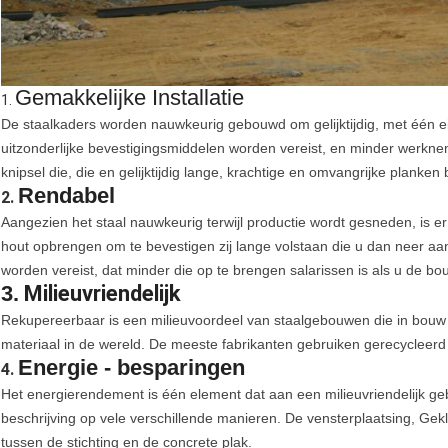
Gemakkelijke Installatie
1.
De staalkaders worden nauwkeurig gebouwd om gelijktijdig, met één e
uitzonderlijke bevestigingsmiddelen worden vereist, en minder werkne
knipsel die, die en gelijktijdig lange, krachtige en omvangrijke plank
Rendabel
2.
Aangezien het staal nauwkeurig terwijl productie wordt gesneden, is er
hout opbrengen om te bevestigen zij lange volstaan die u dan neer aa
worden vereist, dat minder die op te brengen salarissen is als u de 
3.
Milieuvriendelijk
Rekupereerbaar is een milieuvoordeel van staalgebouwen die in bouw 
materiaal in de wereld. De meeste fabrikanten gebruiken gerecycleerd 
Energie - besparingen
4.
Het energierendement is één element dat aan een milieuvriendelijk g
beschrijving op vele verschillende manieren. De vensterplaatsing, Ge
tussen de stichting en de concrete plak.