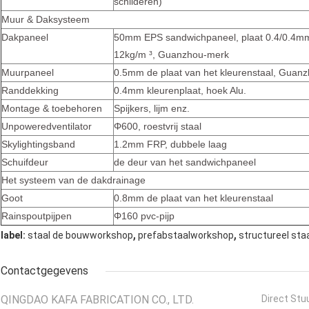
schilderen)
Muur & Daksysteem
Dakpaneel
50mm EPS sandwichpaneel, plaat 0.4/0.4mm, 
12kg/m ³, Guanzhou-merk
Muurpaneel
0.5mm de plaat van het kleurenstaal, Guan
Randdekking
0.4mm kleurenplaat, hoek Alu.
Montage & toebehoren
Spijkers, lijm enz.
Unpoweredventilator
Φ600, roestvrij staal
Skylightingsband
1.2mm FRP, dubbele laag
Schuifdeur
de deur van het sandwichpaneel
Het systeem van de dakdrainage
Goot
0.8mm de plaat van het kleurenstaal
Rainspoutpijpen
Φ160 pvc-pijp
,
,
label:
staal de bouwworkshop
prefabstaalworkshop
structureel st
Contactgegevens
QINGDAO KAFA FABRICATION CO., LTD.
Direct Stu