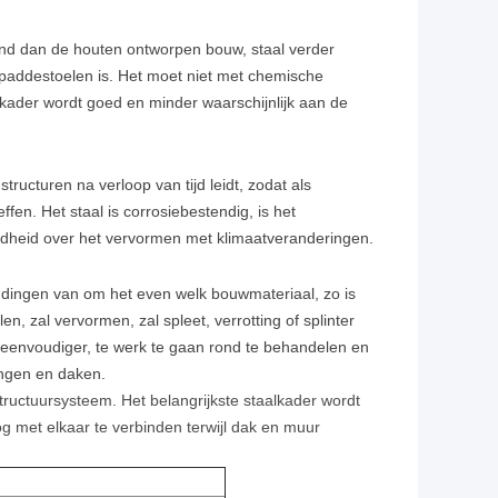
and dan de houten ontworpen bouw, staal verder
 paddestoelen is. Het moet niet met chemische
ader wordt goed en minder waarschijnlijk aan de
ructuren na verloop van tijd leidt, zodat als
en. Het staal is corrosiebestendig, is het
rgdheid over het vervormen met klimaatveranderingen.
dingen van om het even welk bouwmateriaal, zo is
en, zal vervormen, zal spleet, verrotting of splinter
t eenvoudiger, te werk te gaan rond te behandelen en
ingen en daken.
tructuursysteem. Het belangrijkste staalkader wordt
 met elkaar te verbinden terwijl dak en muur