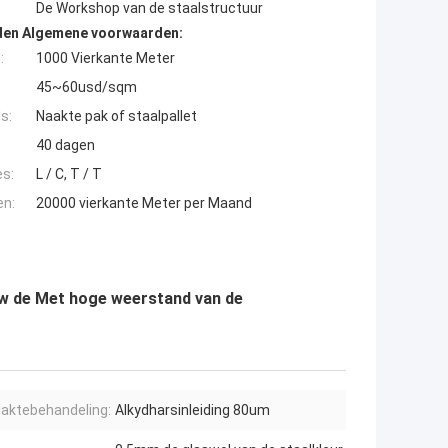
De Workshop van de staalstructuur
den Algemene voorwaarden:
:
1000 Vierkante Meter
45~60usd/sqm
s:
Naakte pak of staalpallet
40 dagen
es:
L / C, T / T
en:
20000 vierkante Meter per Maand
w de Met hoge weerstand van de
laktebehandeling:
Alkydharsinleiding 80um