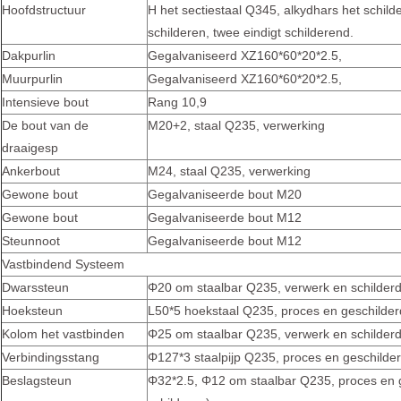
Hoofdstructuur
H het sectiestaal Q345, alkydhars het schild
schilderen, twee eindigt schilderend.
Dakpurlin
Gegalvaniseerd XZ160*60*20*2.5,
Muurpurlin
Gegalvaniseerd XZ160*60*20*2.5,
Intensieve bout
Rang 10,9
De bout van de
M20+2, staal Q235, verwerking
draaigesp
Ankerbout
M24, staal Q235, verwerking
Gewone bout
Gegalvaniseerde bout M20
Gewone bout
Gegalvaniseerde bout M12
Steunnoot
Gegalvaniseerde bout M12
Vastbindend Systeem
Dwarssteun
Φ20 om staalbar Q235, verwerk en schilderde
Hoeksteun
L50*5 hoekstaal Q235, proces en geschilderd
Kolom het vastbinden
Φ25 om staalbar Q235, verwerk en schilderde
Verbindingsstang
Φ127*3 staalpijp Q235, proces en geschilder
Beslagsteun
Φ32*2.5, Φ12 om staalbar Q235, proces en g