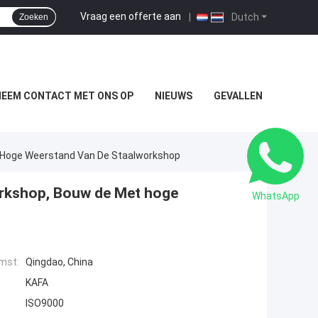
Vraag een offerte aan
|
Dutch
Zoeken
NEEM CONTACT MET ONS OP
NIEUWS
GEVALLEN
 Hoge Weerstand Van De Staalworkshop
orkshop, Bouw de Met hoge
WhatsApp
mst:
Qingdao, China
KAFA
ISO9000