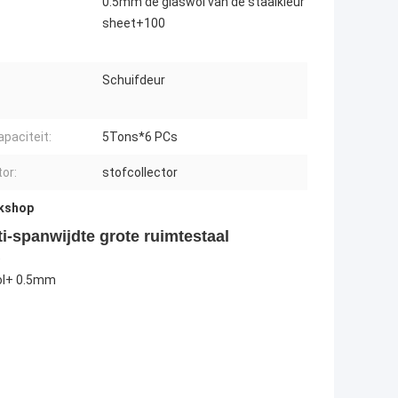
0.5mm de glaswol van de staalkleur
sheet+100
Schuifdeur
paciteit:
5Tons*6 PCs
tor:
stofcollector
rkshop
-spanwijdte grote ruimtestaal
)
ool+ 0.5mm