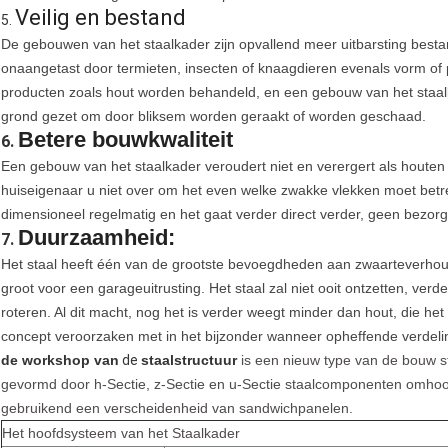
Veilig en bestand
5.
De gebouwen van het staalkader zijn opvallend meer uitbarsting best
onaangetast door termieten, insecten of knaagdieren evenals vorm of
producten zoals hout worden behandeld, en een gebouw van het staalk
grond gezet om door bliksem worden geraakt of worden geschaad.
Betere bouwkwaliteit
6.
Een gebouw van het staalkader veroudert niet en verergert als houten st
huiseigenaar u niet over om het even welke zwakke vlekken moet betreff
dimensioneel regelmatig en het gaat verder direct verder, geen bezo
Duurzaamheid:
7.
Het staal heeft één van de grootste bevoegdheden aan zwaarteverhou
groot voor een garageuitrusting. Het staal zal niet ooit ontzetten, verdel
roteren. Al dit macht, nog het is verder weegt minder dan hout, die he
concept veroorzaken met in het bijzonder wanneer opheffende verdel
de workshop van
de
staalstructuur
is een nieuw type van de bouw s
gevormd door h-Sectie, z-Sectie en u-Sectie staalcomponenten omhoog
gebruikend een verscheidenheid van sandwichpanelen.
Het hoofdsysteem van het Staalkader