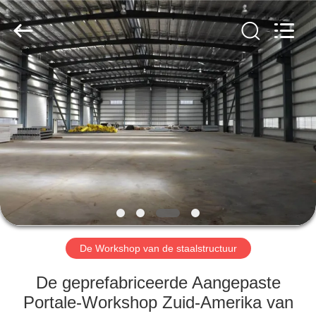
2026
Qingdao
KaFa
Fabrication
Co.,
Ltd..
All
Rights
HUIS
Reserved.
PRODUCTEN
VIDEO'S
VR
-
SHOW
De Workshop van de staalstructuur
De geprefabriceerde Aangepaste
OVER
Portale-Workshop Zuid-Amerika van