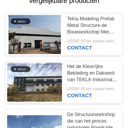
vergelijkbare producten
GEVALLEN
SITEMAP
Tekla Modeling Prefab
Metal Structure-de
Bouwworkshop Met
PRIVACYBELEID
hoge weerstand
USD45~90 per square meter MOQ:1000 vierkante meter
CONTACT
Het de Kleurrijke
Bekleding en Dakwerk
van TEKLA Industrial
Metal Workshop
USD45~90 per square meter MOQ:1000 vierkante meter
Building
CONTACT
De Structuurworkshop
die van het proces
Industriële Poortkader