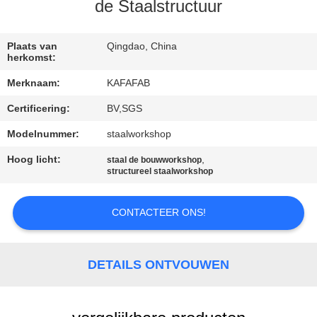
ONS
de Staalstructuur
FABRIEKSTOUR
Plaats van
Qingdao, China
herkomst:
Merknaam:
KAFAFAB
KWALITEITSCONTROLE
Certificering:
BV,SGS
NEEM
Modelnummer:
staalworkshop
CONTACT
Hoog licht:
,
staal de bouwworkshop
structureel staalworkshop
MET
ONS
CONTACTEER ONS!
OP
DETAILS ONTVOUWEN
NIEUWS