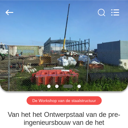
2026
Qingdao
KaFa
Fabrication
Co.,
Ltd..
All
Rights
HUIS
Reserved.
PRODUCTEN
VIDEO'S
VR
-
SHOW
De Workshop van de staalstructuur
Van het het Ontwerpstaal van de pre-
OVER
ingenieursbouw van de het