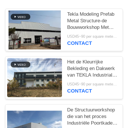
GEVALLEN
Tekla Modeling Prefab
SITEMAP
Metal Structure-de
Bouwworkshop Met
hoge weerstand
PRIVACYBELEID
USD45~90 per square meter MOQ:1000 vierkante meter
CONTACT
Het de Kleurrijke
Bekleding en Dakwerk
van TEKLA Industrial
Metal Workshop
USD45~90 per square meter MOQ:1000 vierkante meter
Building
CONTACT
De Structuurworkshop
die van het proces
Industriële Poortkader