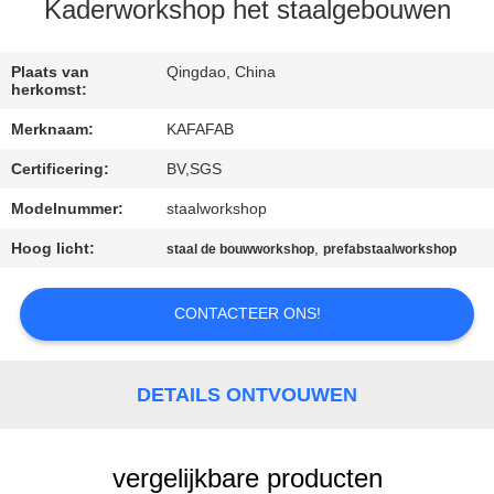
ONS
Kaderworkshop het staalgebouwen
FABRIEKSTOUR
Plaats van
Qingdao, China
herkomst:
Merknaam:
KAFAFAB
KWALITEITSCONTROLE
Certificering:
BV,SGS
NEEM
Modelnummer:
staalworkshop
CONTACT
Hoog licht:
,
staal de bouwworkshop
prefabstaalworkshop
MET
CONTACTEER ONS!
ONS
OP
DETAILS ONTVOUWEN
NIEUWS
vergelijkbare producten