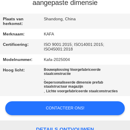
ONS
aangepaste dimensie
FABRIEKSTOUR
Plaats van
Shandong, China
herkomst:
Merknaam:
KAFA
KWALITEITSCONTROLE
Certificering:
ISO 9001:2015; ISO14001:2015;
ISO45001:2018
NEEM
Modelnummer:
Kafa-2025004
CONTACT
Hoog licht:
Bouwoplossing Voorgefabriceerde
MET
staalconstructie
,
Gepersonaliseerde dimensie prefab
ONS
staalstructuur magazijn
,
Lichte voorgefabriceerde staalconstructies
OP
CONTACTEER ONS!
NIEUWS
DETAILS ONTVOUWEN