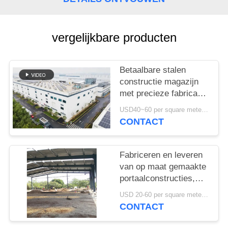
GEVALLEN
SITEMAP
vergelijkbare producten
PRIVACYBELEID
Betaalbare stalen
constructie magazijn
met precieze fabricage
en one-stop
USD40~60 per square meter MOQ:1000 sqm
leveringsoplossing
CONTACT
Fabriceren en leveren
van op maat gemaakte
portaalconstructies,
staalconstructie
USD 20-60 per square meter MOQ:1000 Vierkante Meter
magazijn in Benin
CONTACT