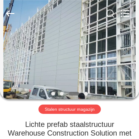
2026
Qingdao
KaFa
Fabrication
Co.,
Ltd..
All
Rights
HUIS
Reserved.
PRODUCTEN
VIDEO'S
VR
-
SHOW
Stalen structuur magazijn
Lichte prefab staalstructuur
OVER
Warehouse Construction Solution met