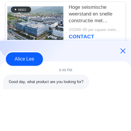
Hoge seismische
weerstand en snelle
constructie met
duurzame stalen
USD40~60 per square meter MOQ:1000 vierkante meter
constructie magazijn
CONTACT
voor uw
opslagbehoeften
Alice Lee
populaire categorieën
Alle
6:49 PM
de bouw van de
De Workshop van de
Good day, what product are you looking for?
staalstructuur
staalstructuur
stalen structuur
Architecturaal
magazijn
Structureel Staal
stalen fabricage
structureel