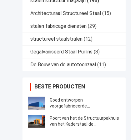
stalen structuur magazijn
(196)
Architecturaal Structureel Staal
(15)
stalen fabricage diensten
(29)
structureel staalstralen
(12)
Gegalvaniseerd Staal Purlins
(8)
De Bouw van de autotoonzaal
(11)
BESTE PRODUCTEN
Goed ontworpen
voorgefabriceerde
staalconstructie-opslagruimte
Poort van het de Structuurpakhuis
van het Kaderstaal de
Bouwconstructietekening