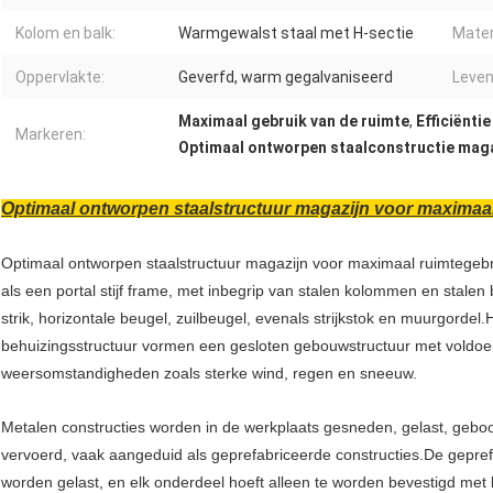
Kolom en balk:
Warmgewalst staal met H-sectie
Mater
Oppervlakte:
Geverfd, warm gegalvaniseerd
Leven
Maximaal gebruik van de ruimte
,
Efficiënti
Markeren:
Optimaal ontworpen staalconstructie mag
Optimaal ontworpen staalstructuur magazijn voor maximaal 
Optimaal ontworpen staalstructuur magazijn voor maximaal ruimtegebru
als een portal stijf frame, met inbegrip van stalen kolommen en stal
strik, horizontale beugel, zuilbeugel, evenals strijkstok en muurgordel
behuizingsstructuur vormen een gesloten gebouwstructuur met voldoen
weersomstandigheden zoals sterke wind, regen en sneeuw.
Metalen constructies worden in de werkplaats gesneden, gelast, gebo
vervoerd, vaak aangeduid als geprefabriceerde constructies.De geprefa
worden gelast, en elk onderdeel hoeft alleen te worden bevestigd met b