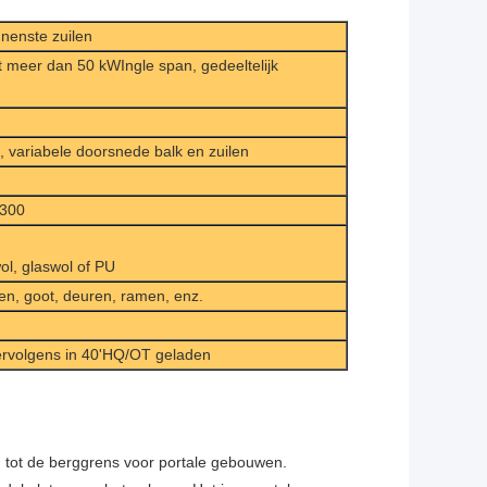
nenste zuilen
et meer dan 50 kW
Ingle span, gedeeltelijk
, variabele doorsnede balk en zuilen
-300
ol, glaswol of PU
zen, goot, deuren, ramen, enz.
vervolgens in 40'HQ/OT geladen
n tot de berggrens voor portale gebouwen.