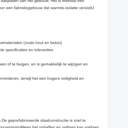
 dakplaten van het gebouw. Het is meestal een
or een fabrieksgebouw dat warmte-isolatie vereistU
wmaterialen (zoals hout en beton)
e specificaties en toleranties.
ien of te buigen, en is gemakkelijk te wijzigen en
minderen, terwijl het een hogere veiligheid en
.De geprefabriceerde staalconstructie is snel te
bouwplaatsAlleen het opheffen en splitsen kan voldoen