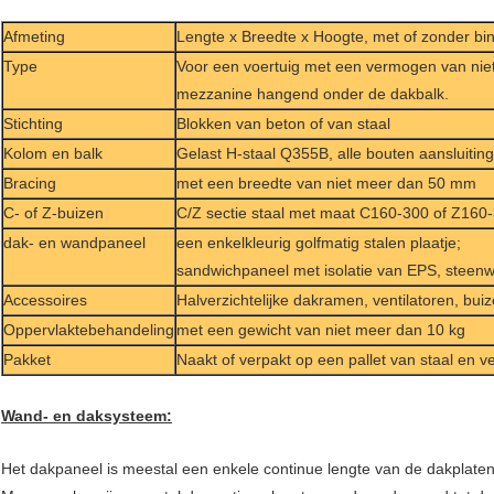
Afmeting
Lengte x Breedte x Hoogte, met of zonder bin
Type
Voor een voertuig met een vermogen van ni
mezzanine hangend onder de dakbalk.
Stichting
Blokken van beton of van staal
Kolom en balk
Gelast H-staal Q355B, alle bouten aansluiting
Bracing
met een breedte van niet meer dan 50 mm
C- of Z-buizen
C/Z sectie staal met maat C160-300 of Z160
dak- en wandpaneel
een enkelkleurig golfmatig stalen plaatje;
sandwichpaneel met isolatie van EPS, steenw
Accessoires
Halverzichtelijke dakramen, ventilatoren, bui
Oppervlaktebehandeling
met een gewicht van niet meer dan 10 kg
Pakket
Naakt of verpakt op een pallet van staal en 
Wand- en daksysteem:
Het dakpaneel is meestal een enkele continue lengte van de dakplate