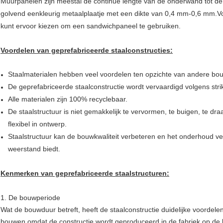
Muurpanelen zijn meestal de continue lengte van de onderwand tot de
golvend eenkleurig metaalplaatje met een dikte van 0,4 mm-0,6 mm.Vo
kunt ervoor kiezen om een sandwichpaneel te gebruiken.
Voordelen van geprefabriceerde staalconstructies:
Staalmaterialen hebben veel voordelen ten opzichte van andere bou
De geprefabriceerde staalconstructie wordt vervaardigd volgens strikt
Alle materialen zijn 100% recyclebaar.
De staalstructuur is niet gemakkelijk te vervormen, te buigen, te draa
flexibel in ontwerp.
Staalstructuur kan de bouwkwaliteit verbeteren en het onderhoud ver
weerstand biedt.
Kenmerken van geprefabriceerde staalstructuren
:
1. De bouwperiode
Wat de bouwduur betreft, heeft de staalconstructie duidelijke voordelen
bouwen omdat de constructie wordt geproduceerd in de fabriek op de 