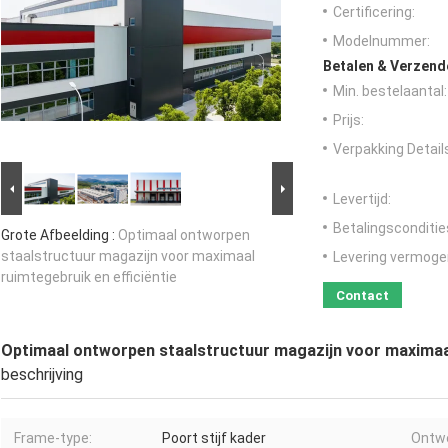
Certificering:
Modelnummer:
Betalen & Verzen
Min. bestelaantal:
Prijs:
Verpakking Detail
Levertijd:
Betalingsconditie
Grote Afbeelding :
Optimaal ontworpen
staalstructuur magazijn voor maximaal
Levering vermoge
ruimtegebruik en efficiëntie
Contact
Optimaal ontworpen staalstructuur magazijn voor maximaal
beschrijving
Frame-type:
Poort stijf kader
Ontw