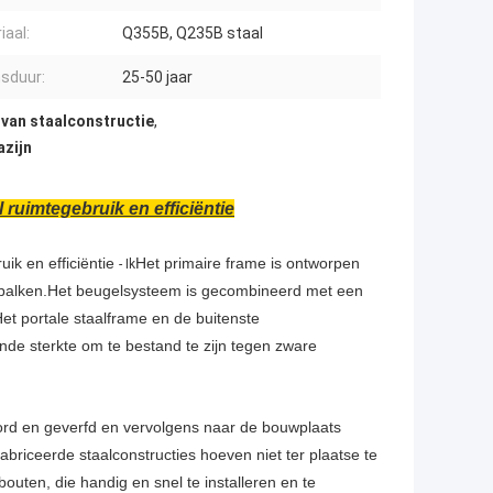
iaal:
Q355B, Q235B staal
sduur:
25-50 jaar
e van staalconstructie
,
azijn
ruimtegebruik en efficiëntie
ik en efficiëntie
Het primaire frame is ontworpen
- Ik
en balken.Het beugelsysteem is gecombineerd met een
.Het portale staalframe en de buitenste
de sterkte om te bestand te zijn tegen zware
ord en geverfd en vervolgens naar de bouwplaats
briceerde staalconstructies hoeven niet ter plaatse te
outen, die handig en snel te installeren en te