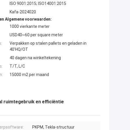
ISO 9001:2015; ISO14001:2015
Kafa-2024020
den Algemene voorwaarden:
1000 vierkante meter
USD40~60 per square meter
s:
Verpakken op stalen pallets en geladen in
40'HQ/OT
40 dagen na winkeltekening
s:
T/T, L/C
n:
15000 m2 per maand
 ruimtegebruik en efficiëntie
erpsoftware:
PKPM, Tekla-structuur