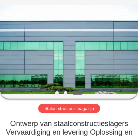
2026
Qingdao
KaFa
Fabrication
Co.,
Ltd..
All
Rights
HUIS
Reserved.
PRODUCTEN
VIDEO'S
VR
-
SHOW
Stalen structuur magazijn
Ontwerp van staalconstructieslagers
OVER
Vervaardiging en levering Oplossing en