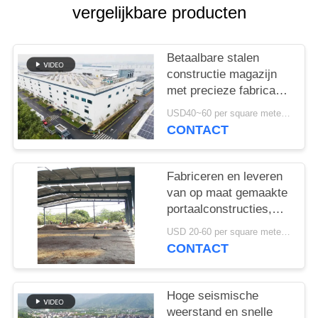
GEVALLEN
vergelijkbare producten
SITEMAP
Betaalbare stalen
constructie magazijn
PRIVACYBELEID
met precieze fabricage
en one-stop
USD40~60 per square meter MOQ:1000 sqm
leveringsoplossing
CONTACT
Fabriceren en leveren
van op maat gemaakte
portaalconstructies,
staalconstructie
USD 20-60 per square meter MOQ:1000 Vierkante Meter
magazijn in Benin
CONTACT
Hoge seismische
weerstand en snelle