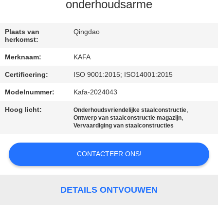
ONS
onderhoudsarme
FABRIEKSTOUR
Plaats van
Qingdao
herkomst:
Merknaam:
KAFA
KWALITEITSCONTROLE
Certificering:
ISO 9001:2015; ISO14001:2015
NEEM
Modelnummer:
Kafa-2024043
CONTACT
Hoog licht:
,
Onderhoudsvriendelijke staalconstructie
,
Ontwerp van staalconstructie magazijn
MET
Vervaardiging van staalconstructies
ONS
CONTACTEER ONS!
OP
NIEUWS
DETAILS ONTVOUWEN