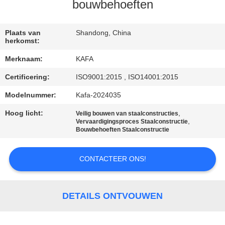
ONS
bouwbehoeften
FABRIEKSTOUR
Plaats van
Shandong, China
herkomst:
Merknaam:
KAFA
KWALITEITSCONTROLE
Certificering:
ISO9001:2015 , ISO14001:2015
NEEM
Modelnummer:
Kafa-2024035
CONTACT
Hoog licht:
,
Veilig bouwen van staalconstructies
,
Vervaardigingsproces Staalconstructie
MET
Bouwbehoeften Staalconstructie
ONS
CONTACTEER ONS!
OP
NIEUWS
DETAILS ONTVOUWEN