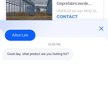
Geprefabriceerde
Stalen Constructie
USD30-50 per sqm MOQ:1000 vierkante meter
Frame Bouw Levering
CONTACT
Alice Lee
populaire categorieën
Alle
10:40 AM
de bouw van de
De Workshop van de
Good day, what product are you looking for?
staalstructuur
staalstructuur
stalen structuur
Architecturaal
magazijn
Structureel Staal
stalen fabricage
structureel
diensten
staalstralen