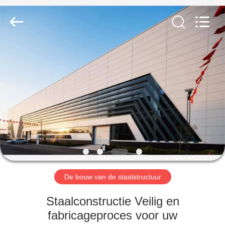
2026
Qingdao
KaFa
Fabrication
Co.,
Ltd..
All
Rights
HUIS
Reserved.
PRODUCTEN
VIDEO'S
VR
-
SHOW
De bouw van de staalstructuur
Staalconstructie Veilig en
OVER
fabricageproces voor uw