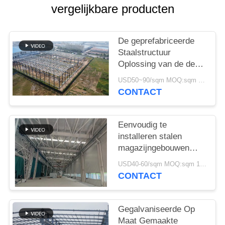
GEVALLEN
vergelijkbare producten
SITEMAP
De geprefabriceerde
Staalstructuur
PRIVACYBELEID
Oplossing van de de
Bouwlevering voor
USD50~90/sqm MOQ:sqm 1000
Industrie
CONTACT
Eenvoudig te
installeren stalen
magazijngebouwen
Milieuvriendelijke
USD40-60/sqm MOQ:sqm 1000
opslagoplossingen
CONTACT
Gegalvaniseerde Op
Maat Gemaakte