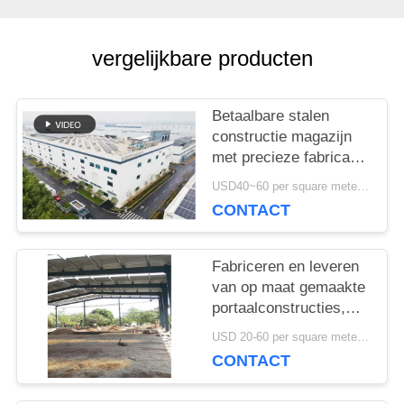
OP
vergelijkbare producten
NIEUWS
Betaalbare stalen
constructie magazijn
GEVALLEN
met precieze fabricage
en one-stop
USD40~60 per square meter MOQ:1000 sqm
leveringsoplossing
CONTACT
SITEMAP
Fabriceren en leveren
PRIVACYBELEID
van op maat gemaakte
portaalconstructies,
staalconstructie
USD 20-60 per square meter MOQ:1000 Vierkante Meter
magazijn in Benin
CONTACT