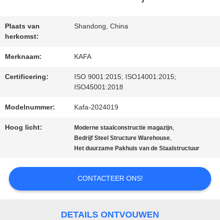
OVER
Plaats van
Shandong, China
herkomst:
ONS
Merknaam:
KAFA
FABRIEKSTOUR
Certificering:
ISO 9001:2015; ISO14001:2015;
ISO45001:2018
Modelnummer:
Kafa-2024019
KWALITEITSCONTROLE
Hoog licht:
,
Moderne staalconstructie magazijn
,
Bedrijf Steel Structure Warehouse
NEEM
Het duurzame Pakhuis van de Staalstructuur
CONTACT
CONTACTEER ONS!
MET
ONS
DETAILS ONTVOUWEN