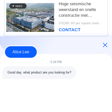
Hoge seismische
weerstand en snelle
constructie met
duurzame stalen
USD40~60 per square meter MOQ:1000 vierkante meter
constructie magazijn
CONTACT
voor uw
opslagbehoeften
populaire categorieën
Alle
Alice Lee
5:28 PM
de bouw van de
De Workshop van de
Good day, what product are you looking for?
staalstructuur
staalstructuur
stalen structuur
Architecturaal
magazijn
Structureel Staal
stalen fabricage
structureel