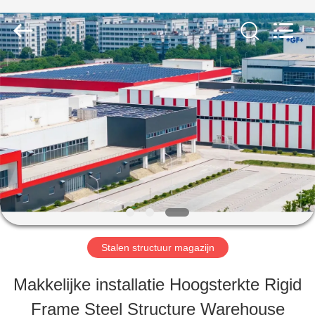
2026
Qingdao
KaFa
Fabrication
Co.,
Ltd..
HUIS
All
Rights
Reserved.
PRODUCTEN
VIDEO'S
VR
Stalen structuur magazijn
-
Makkelijke installatie Hoogsterkte Rigid
SHOW
Frame Steel Structure Warehouse