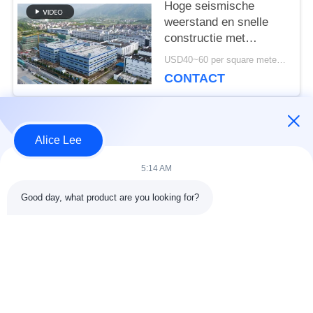
Hoge seismische
weerstand en snelle
constructie met
duurzame stalen
USD40~60 per square meter MOQ:1000 vierkante meter
constructie magazijn
CONTACT
voor uw
opslagbehoeften
populaire categorieën
Alle
Alice Lee
5:14 AM
de bouw van de
De Workshop van de
Good day, what product are you looking for?
staalstructuur
staalstructuur
stalen structuur
Architecturaal
magazijn
Structureel Staal
stalen fabricage
structureel