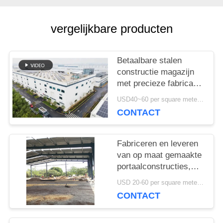
OP
vergelijkbare producten
NIEUWS
Betaalbare stalen
constructie magazijn
GEVALLEN
met precieze fabricage
en one-stop
USD40~60 per square meter MOQ:1000 sqm
leveringsoplossing
CONTACT
SITEMAP
Fabriceren en leveren
PRIVACYBELEID
van op maat gemaakte
portaalconstructies,
staalconstructie
USD 20-60 per square meter MOQ:1000 Vierkante Meter
magazijn in Benin
CONTACT