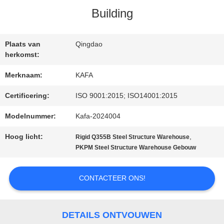
Building
OVER
ONS
Plaats van
Qingdao
herkomst:
FABRIEKSTOUR
Merknaam:
KAFA
Certificering:
ISO 9001:2015; ISO14001:2015
KWALITEITSCONTROLE
Modelnummer:
Kafa-2024004
Hoog licht:
,
Rigid Q355B Steel Structure Warehouse
NEEM
PKPM Steel Structure Warehouse Gebouw
CONTACT
CONTACTEER ONS!
MET
ONS
DETAILS ONTVOUWEN