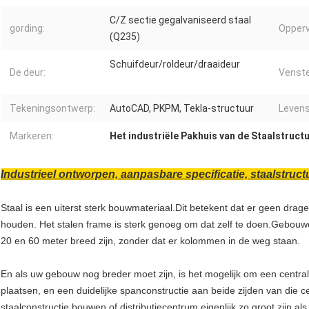
C/Z sectie gegalvaniseerd staal
gording:
Opperv
(Q235)
Schuifdeur/roldeur/draaideur
De deur:
Venste
Tekeningsontwerp:
AutoCAD, PKPM, Tekla-structuur
Levens
Markeren:
Het industriële Pakhuis van de Staalstruct
Industrieel ontworpen, aanpasbare specificatie, staalstruc
Staal is een uiterst sterk bouwmateriaal.Dit betekent dat er geen dr
houden. Het stalen frame is sterk genoeg om dat zelf te doen.Gebou
20 en 60 meter breed zijn, zonder dat er kolommen in de weg staan.
En als uw gebouw nog breder moet zijn, is het mogelijk om een centr
plaatsen, en een duidelijke spanconstructie aan beide zijden van die
staalconstructie bouwen of distributiecentrum eigenlijk zo groot zijn als 