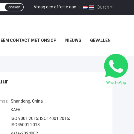
Vraag een offerte aan
|
Dutch
Zoeken
NEEM CONTACT MET ONS OP
NIEUWS
GEVALLEN
uur
WhatsApp
mst:
Shandong, China
KAFA
ISO 9001:2015; ISO14001:2015;
ISO45001:2018
Kafa-2024002