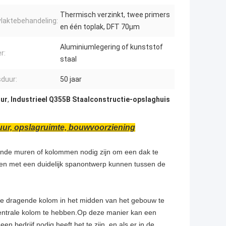
Thermisch verzinkt, twee primers
laktebehandeling:
en één toplak, DFT 70μm
Aluminiumlegering of kunststof
r:
staal
duur:
50 jaar
uur
,
Industrieel Q355B Staalconstructie-opslaghuis
tuur, opslagruimte, bouwvoorziening
agende muren of kolommen nodig zijn om een dak te
wen met een duidelijk spanontwerp kunnen tussen de
ale dragende kolom in het midden van het gebouw te
 centrale kolom te hebben.Op deze manier kan een
een bedrijf nodig heeft het te zijn, en als er in de