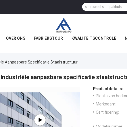
OVER ONS
FABRIEKSTOUR
KWALITEITSCONTROLE
ële Aanpasbare Specificatie Staalstructuur
Industriële aanpasbare specificatie staalstruct
Productdetails:
Plaats van herko
Merknaam:
Certificering:
Modelnummer: