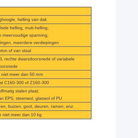
ghoogte, helling van dak
ele helling, muti-helling;
n meervoudige spanning;
pingen, meerdere verdiepingen
ton of van staal
B, rechte dwarsdoorsnede of variabele
oorsnede
n niet meer dan 50 mm
aat C160-300 of Z160-300
lfmatig stalen plaat;
an EPS, steenwol, glaswol of PU
oren, buizen, goot, deuren, ramen, enz.
n niet meer dan 10 kg