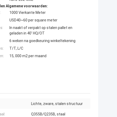
den Algemene voorwaarden:
:
1000 Vierkante Meter
USD40~60 per square meter
s:
In naakt of verpakt op stalen pallet en
geladen in 40' HQ/OT
6 weken na goedkeuring winkeltekening
es:
T/T, L/C
en:
15, 000 m2 per maand
Lichte, zware, stalen structuur
aal:
Q355B/Q235B, staal