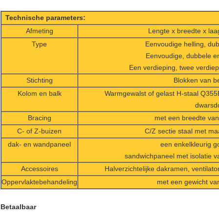
Technische parameters:
Afmeting
Lengte x breedte x laa
Type
Eenvoudige helling, dubb
Eenvoudige, dubbele e
Een verdieping, twee verdie
Stichting
Blokken van be
Kolom en balk
Warmgewalst of gelast H-staal Q355
dwarsd
Bracing
met een breedte va
C- of Z-buizen
C/Z sectie staal met m
dak- en wandpaneel
een enkelkleurig go
sandwichpaneel met isolatie v
Accessoires
Halverzichtelijke dakramen, ventilat
Oppervlaktebehandeling
met een gewicht va
Betaalbaar