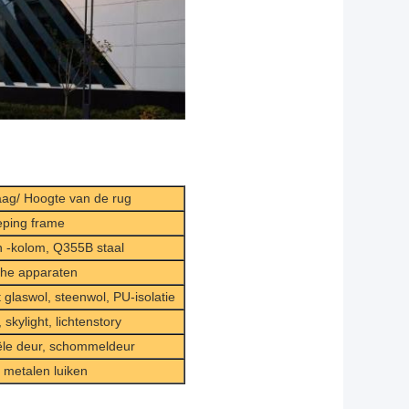
aag/ Hoogte van de rug
ieping frame
n -kolom, Q355B staal
che apparaten
glaswol, steenwol, PU-isolatie
 skylight, lichtenstory
iële deur, schommeldeur
metalen luiken