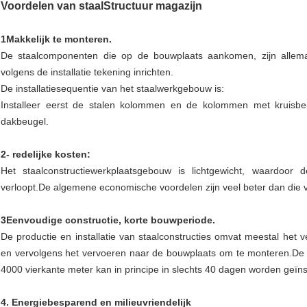
Voordelen van staal
Structuur magazijn
1Makkelijk te monteren.
De staalcomponenten die op de bouwplaats aankomen, zijn allemaa
volgens de installatie tekening inrichten.
De installatiesequentie van het staalwerkgebouw is:
Installeer eerst de stalen kolommen en de kolommen met kruisbeu
dakbeugel.
2- redelijke kosten:
Het staalconstructiewerkplaatsgebouw is lichtgewicht, waardoo
verloopt.De algemene economische voordelen zijn veel beter dan die 
3Eenvoudige constructie, korte bouwperiode.
De productie en installatie van staalconstructies omvat meestal het 
en vervolgens het vervoeren naar de bouwplaats om te monteren.De
4000 vierkante meter kan in principe in slechts 40 dagen worden geïns
4. Energiebesparend en milieuvriendelijk