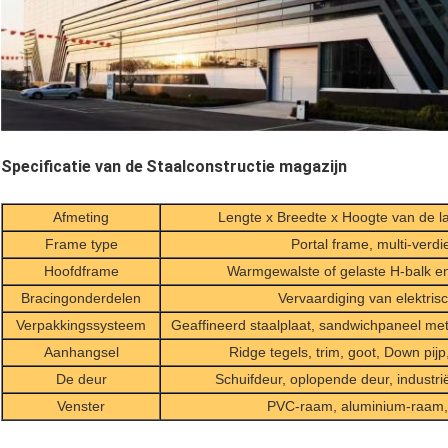
Specificatie van de
Staalconstructie magazijn
Afmeting
Lengte x Breedte x Hoogte van de l
Frame type
Portal frame, multi-verd
Hoofdframe
Warmgewalste of gelaste H-balk e
Bracingonderdelen
Vervaardiging van elektris
Verpakkingssysteem
Geaffineerd staalplaat, sandwichpaneel met 
Aanhangsel
Ridge tegels, trim, goot, Down pijp,
De deur
Schuifdeur, oplopende deur, industr
Venster
PVC-raam, aluminium-raam, 