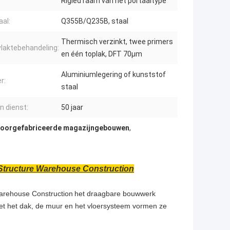
Rigied raam van het portaaltype
aal:
Q355B/Q235B, staal
Thermisch verzinkt, twee primers
laktebehandeling:
en één toplak, DFT 70μm
Aluminiumlegering of kunststof
r:
staal
n dienst:
50 jaar
oorgefabriceerde magazijngebouwen
,
 Structure Warehouse Construction
Warehouse Construction
het draagbare bouwwerk
et het dak, de muur en het vloersysteem vormen ze