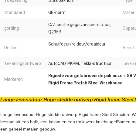
Toepassing:
Staalpakhuis
Type:
Standaard:
GB-norm
Materi
C/Z sectie gegalvaniseerd staal,
gording:
Opperv
Q235B
Schuifdeur/roldeur/draaideur
De deur:
Venste
Tekeningsontwerp:
AutoCAD, PKPM, Tekla-structuur
Leven i
Rigiede voorgefabriceerde pakhuizen
,
GB V
Markeren:
Rigid Frame Prefab Steel Warehouse
Lange levensduur Hoge sterkte ontwerp Rigid frame Steel
Lange levensduur Hoge sterkte ontwerp Rigid frame Steel Structure 
bestaat uit een balk, een kolom en een traliewerk.kniebeugelSamen m
een geheel metalen gebouw.