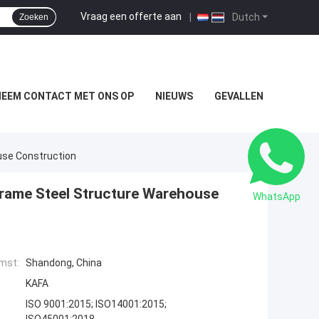
Vraag een offerte aan
|
Dutch
Zoeken
NEEM CONTACT MET ONS OP
NIEUWS
GEVALLEN
use Construction
frame Steel Structure Warehouse
WhatsApp
mst:
Shandong, China
KAFA
ISO 9001:2015; ISO14001:2015;