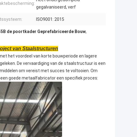
aktebescherming:
gegalvaniseerd, verf
itssysteem:
ISO9001: 2015
5B de poortkader Geprefabriceerde Bouw
,
ject van Staalstructuren
 met het voordeel van korte bouwperiode en lagere
geleken. De vervaardiging van de staalstructuur is een
n middelen om vereist met succes te voltooien. Om
t een goede metaalfabricator een specifiek proces: