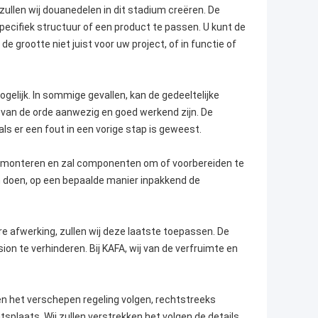
ullen wij douanedelen in dit stadium creëren. De
cifiek structuur of een product te passen. U kunt de
 grootte niet juist voor uw project, of in functie of
ogelijk. In sommige gevallen, kan de gedeeltelijke
 van de orde aanwezig en goed werkend zijn. De
ls er een fout in een vorige stap is geweest.
demonteren en zal componenten om of voorbereiden te
en doen, op een bepaalde manier inpakkend de
re afwerking, zullen wij deze laatste toepassen. De
on te verhinderen. Bij KAFA, wij van de verfruimte en
men het verschepen regeling volgen, rechtstreeks
laats. Wij zullen verstrekken het volgen de details