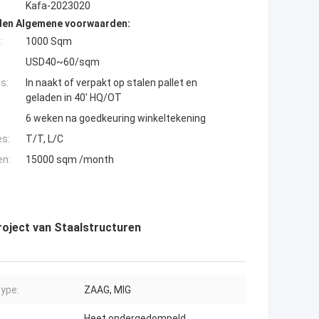
Kafa-2023020
den Algemene voorwaarden:
:
1000 Sqm
USD40~60/sqm
s:
In naakt of verpakt op stalen pallet en
geladen in 40' HQ/OT
6 weken na goedkeuring winkeltekening
es:
T/T, L/C
en:
15000 sqm /month
oject van Staalstructuren
ype:
ZAAG, MIG
Heet ondergedompeld