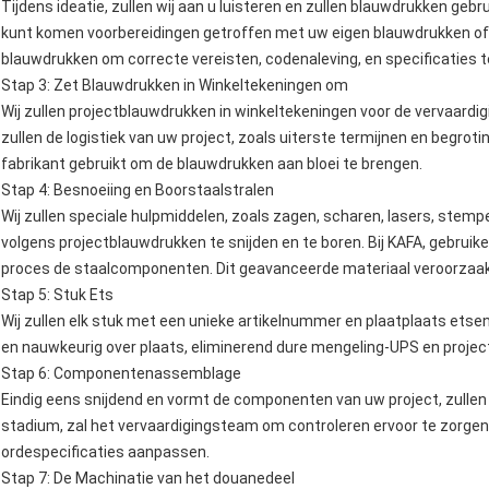
Tijdens ideatie, zullen wij aan u luisteren en zullen blauwdrukken ge
kunt komen voorbereidingen getroffen met uw eigen blauwdrukken of 
blauwdrukken om correcte vereisten, codenaleving, en specificaties te
Stap 3: Zet Blauwdrukken in Winkeltekeningen om
Wij zullen projectblauwdrukken in winkeltekeningen voor de vervaard
zullen de logistiek van uw project, zoals uiterste termijnen en begro
fabrikant gebruikt om de blauwdrukken aan bloei te brengen.
Stap 4: Besnoeiing en Boorstaalstralen
Wij zullen speciale hulpmiddelen, zoals zagen, scharen, lasers, stem
volgens projectblauwdrukken te snijden en te boren. Bij KAFA, gebruike
proces de staalcomponenten. Dit geavanceerde materiaal veroorzaakt d
Stap 5: Stuk Ets
Wij zullen elk stuk met een unieke artikelnummer en plaatplaats etsen
en nauwkeurig over plaats, eliminerend dure mengeling-UPS en projec
Stap 6: Componentenassemblage
Eindig eens snijdend en vormt de componenten van uw project, zullen w
stadium, zal het vervaardigingsteam om controleren ervoor te zorgen
ordespecificaties aanpassen.
Stap 7: De Machinatie van het douanedeel