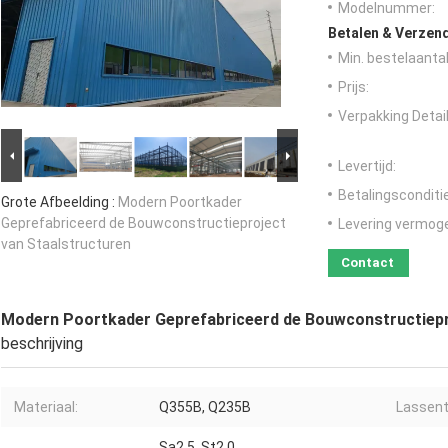
Modelnummer:
Betalen & Verzen
Min. bestelaantal
Prijs:
Verpakking Detail
Levertijd:
Betalingsconditi
Grote Afbeelding :
Modern Poortkader
Geprefabriceerd de Bouwconstructieproject
Levering vermog
van Staalstructuren
Contact
Modern Poortkader Geprefabriceerd de Bouwconstructiepr
beschrijving
Materiaal:
Q355B, Q235B
Lassent
Sa2.5, St2.0