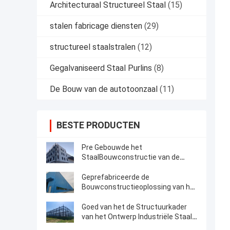
Architecturaal Structureel Staal
(15)
stalen fabricage diensten
(29)
structureel staalstralen
(12)
Gegalvaniseerd Staal Purlins
(8)
De Bouw van de autotoonzaal
(11)
BESTE PRODUCTEN
Pre Gebouwde het
StaalBouwconstructie van de
Kader Structurele Multivloer
Geprefabriceerde de
Bouwconstructieoplossing van het
Staal Structurele Kader
Goed van het de Structuurkader
van het Ontwerp Industriële Staal
de