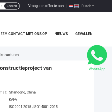
Vraag een offerte aan
|
Dutch
Zoeken
NEEM CONTACT MET ONS OP
NIEUWS
GEVALLEN
lstructuren
nstructieproject van
WhatsApp
mst:
Shandong, China
KAFA
ISO9001:2015 , ISO14001:2015