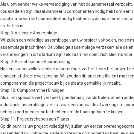
Als u om eender welke vervaardiging van het douanemetaal verzoekt, z
douanedelen zijn ideaal wanneer u componenten nodig hebt om een spe
machinatie van het douanedeel nodig hebben als de norm eruit ziet of de
esthetica is.
Stap 8: Volledige Assemblage
Wij zullen een volledige assemblage van uw project voltooien, indien m
assemblage inschrijven. De volledige assemblage verzekert alle delen
veranderingen in dit stadium zijn zeldzaam en doen zich slechts voor a
Stap 9: Verschepende Voorbereiding
Na een succesvolle volledige assemblage, zal het team het project 
eindigen of directe verzending. Wij zouden dit snel en efficiënt moet
componenten die projectbouw bij de plaats gemakkelijk maakt.
Stap 10: Component het Eindigen
Als u om speciale verf verzoekt, poederlaag, zandstralen, of een ande
industriële assemblage vereist vaak een bepaalde afwerking om corrisi
scherp-rand poedercoater hebben om de baan gedaan te krijgen.
Stap 11: Projectschepen aan Plaats
Op dit punt, is uw project volledig! Wij zullen uw eerder overeengeko
verzendend uw voltooide, gedemonteerde componenten naar uw plaatsp