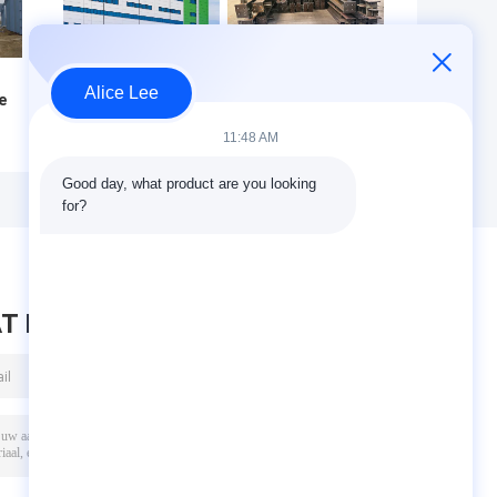
Alice Lee
e
Chemische
AS/NZS 5131
verwerkingsinstallatie
AS/NZS 1554.1
11:48 AM
Industrieel
Vervaardiging van
de
ventilatieleidingen
staalconstructies
Good day, what product are you looking 
Stalen structuur
die volledig
for?
Corrosiebestendig
voldoen aan de
Australische
norm (AS NZS)
voor structurele
toepassingen
T BERICHT ACHTER