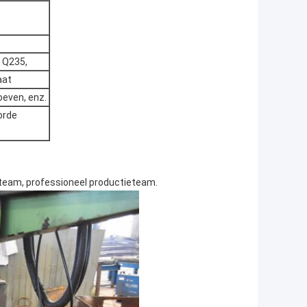
 Q235,
aat
oeven, enz.
orde
pteam, professioneel productieteam.