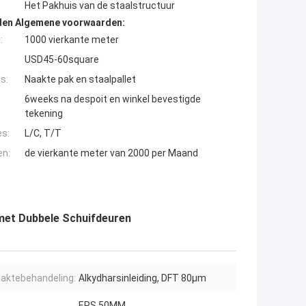
Het Pakhuis van de staalstructuur
den Algemene voorwaarden:
:
1000 vierkante meter
USD45-60square
s:
Naakte pak en staalpallet
6weeks na despoit en winkel bevestigde
tekening
es:
L/C, T/T
en:
de vierkante meter van 2000 per Maand
 met Dubbele Schuifdeuren
laktebehandeling:
Alkydharsinleiding, DFT 80μm
EPS 50MM