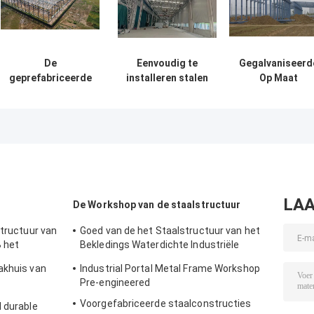
De
Eenvoudig te
Gegalvaniseerd
geprefabriceerde
installeren stalen
Op Maat
Staalstructuur
magazijngebouwen
Gemaakte
Oplossing van de
Milieuvriendelijke
Geprefabriceer
de Bouwlevering
opslagoplossingen
Stalen
voor Industrie
Constructie
Frame Bouw
Levering
LAA
De Workshop van de staalstructuur
structuur van
Goed van de het Staalstructuur van het
 het
Bekledings Waterdichte Industriële
Poortkader de Workshopoplossing
akhuis van
Industrial Portal Metal Frame Workshop
Pre-engineered
Voorgefabriceerde staalconstructies
l durable