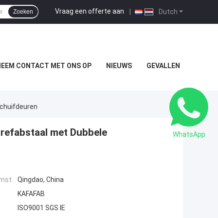
Vraag een offerte aan
|
Dutch
Zoeken
NEEM CONTACT MET ONS OP
NIEUWS
GEVALLEN
Schuifdeuren
Prefabstaal met Dubbele
WhatsApp
mst:
Qingdao, China
KAFAFAB
ISO9001 SGS IE