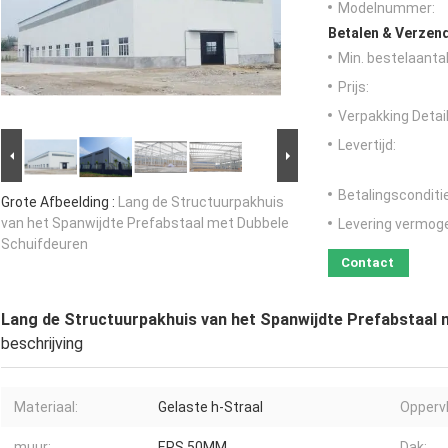
Modelnummer:
Betalen & Verzen
Min. bestelaantal
Prijs:
Verpakking Detail
Levertijd:
Betalingsconditi
Grote Afbeelding :
Lang de Structuurpakhuis
van het Spanwijdte Prefabstaal met Dubbele
Levering vermog
Schuifdeuren
Contact
Lang de Structuurpakhuis van het Spanwijdte Prefabstaal
beschrijving
Materiaal:
Gelaste h-Straal
Opperv
muur:
EPS 50MM
Dak: