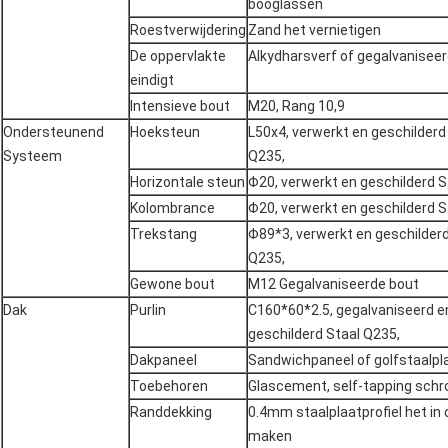
booglassen
Roestverwijdering
Zand het vernietigen
De oppervlakte
Alkydharsverf of gegalvanisee
eindigt
Intensieve bout
M20, Rang 10,9
Ondersteunend
Hoeksteun
L50x4, verwerkt en geschilderd
Systeem
Q235,
Horizontale steun
Φ20, verwerkt en geschilderd S
Kolombrance
Φ20, verwerkt en geschilderd S
Trekstang
Φ89*3, verwerkt en geschilderd
Q235,
Gewone bout
M12 Gegalvaniseerde bout
Dak
Purlin
C160*60*2.5, gegalvaniseerd e
geschilderd Staal Q235,
Dakpaneel
Sandwichpaneel of golfstaalpl
Toebehoren
Glascement, self-tapping schr
Randdekking
0.4mm staalplaatprofiel het in 
maken