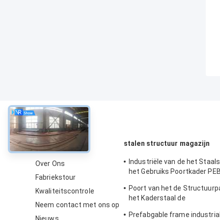
Over
stalen structuur magazijn
Industriële van de het Staal
Over Ons
het Gebruiks Poortkader PEB
Fabriekstour
Pakhuisbouw
Poort van het de Structuurp
Kwaliteitscontrole
het Kaderstaal de
Neem contact met ons op
Bouwconstructietekening
Prefabgable frame industria
Nieuws