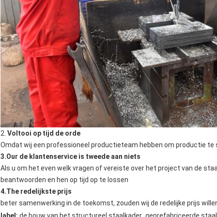
2.
Voltooi op tijd de orde
Omdat wij een professioneel productieteam hebben om productie te sch
3.Our de klantenservice is tweede aan niets
Als u om het even welk vragen of vereiste over het project van de staa
beantwoorden en hen op tijd op te lossen
4.The redelijkste prijs
beter samenwerking in de toekomst, zouden wij de redelijke prijs wil
,
label:
de bouw van het structureel staalkader
geprefabriceerde staa