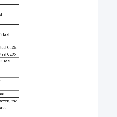
rd
 Staal
taal Q235,
taal Q235,
 Staal
n
aat
oeven, enz.
orde