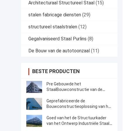
Architecturaal Structureel Staal
(15)
stalen fabricage diensten
(29)
structureel staalstralen
(12)
Gegalvaniseerd Staal Purlins
(8)
De Bouw van de autotoonzaal
(11)
BESTE PRODUCTEN
Pre Gebouwde het
StaalBouwconstructie van de
Kader Structurele Multivloer
Geprefabriceerde de
Bouwconstructieoplossing van het
Staal Structurele Kader
Goed van het de Structuurkader
van het Ontwerp Industriële Staal
de