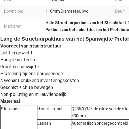
Downpipe:
110mm Diameteer, pvc
Deur:
H de Structuurpakhuis van het Straalstaal
,
Markeren:
Pakhuis van het schuifdeuren het Prefabsta
Lang de Structuurpakhuis van het Spanwijdte Prefa
Voordeel van staalstructuur
Licht in gewicht
Hoogte in sterkte
Groot in spanwijdte
Plotseling tijdens bouwperiode
Navenant drukkend investeringskosten
Geschikt zich te bewegen
Non-polluting en milieuvriendelijk
Materiaal
Staalkader
H sectiestaal
Q235/Q345 de dikte van de staa
830mm
Lassen
Automatisch ondergedompeld