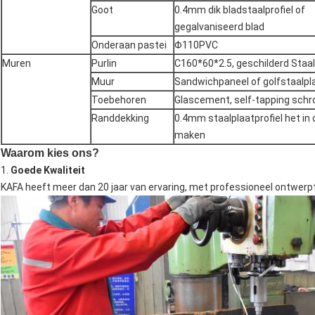
Goot
0.4mm dik bladstaalprofiel of
gegalvaniseerd blad
Onderaan pastei
Φ110PVC
Muren
Purlin
C160*60*2.5, geschilderd Staal
Muur
Sandwichpaneel of golfstaalpl
Toebehoren
Glascement, self-tapping schr
Randdekking
0.4mm staalplaatprofiel het in 
maken
Waarom kies ons?
1.
Goede Kwaliteit
KAFA heeft meer dan 20 jaar van ervaring, met professioneel ontwer