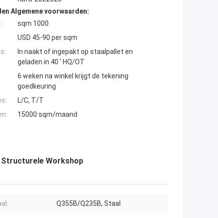
den Algemene voorwaarden:
:
sqm 1000
USD 45-90 per sqm
s:
In naakt of ingepakt op staalpallet en
geladen in 40 ' HQ/OT
6 weken na winkel krijgt de tekening
goedkeuring
es:
L/C, T/T
en:
15000 sqm/maand
l Structurele Workshop
al:
Q355B/Q235B, Staal