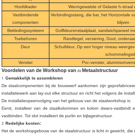
Hoofdkader
Warmgewalste of Gelaste h-straal
Vastbindende
Verbindingsstang, die bar, het Horizontale 
componenten
blijven
Bekledingssysteem
Golfkleurenstaalplaat, sandwichpaneel met
Toebehoren
Randtegel, versiering, Goot, onderaan
Deur
Schuifdeur, Op een hoger niveau weergeven
schommelingsd
Venster
Pvc-venster, aluminiumvenst
Voordelen van de Workshop van
Metaalstructuur
de
Gemakkelijk te assembleren
1.
De staalcomponenten bij de bouwwerf aankomen zijn geprefabriceerd
installatiewerk aan lay-out elke structuur en richt het volgens de instal
De installatieopeenvolging van het gebouw van de staalworkshop is:
Eerst, installeer van de staalkolommen en kolom dwars-vastbindt en
vastbinden. Tot slot installeert de purlin en bijlagestructuur.
Redelijke kosten:
2.
Het de workshopgebouw van de staalstructuur is licht in gewicht, die