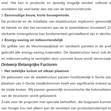
snel. Het kan in productie zo spoedig mogelijk worden voltooi
voordelen zijn veel beter dan dat van de betonconstructie
Eenvoudige bouw, korte bouwperiode.
3.
De productie en de installatie van staalstructuur impliceren gewoonli
de fabriek en dan het vervoeren aan de te assembleren bouwwerf. Z
vierkante metergebouw kan fundamenteel geïnstalleerd zijn in slecht
Energy-saving en milieuvriendelijk
4.
De golfdie van de kleurenstaalplaat en sandwich panelen in de pre
gebruikt alle energy-saving materialen. De staalstructuur keurt ook 
en milieuvervuiling te vermijden door concrete bouw wordt veroorzaak
Ontwerp Belangrijke Factoren
Het redelijke kolom uit elkaar plaatsen
1.
De gebouwen van de staalstructuur passen hoofdzakelijk h-Sectie staa
plaatsen van h-Sectie staalkolommen heeft een significante invloed op
de totale kosten. Wij passen gewoonlijk economische die kolomafstan
van de structuren wordt gebaseerd.
Zoals voor de projecten met speciale behoeften, die buigzaam kunn
van hoogte zou niet alleen aan de vereisten van productiemateriaal e