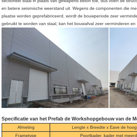
sectioneel staal in plaats van gewapend beton toe, dus voert de struc
en betere seismische weerstand uit. Wegens de componenten die mee
plaatse worden geprefabriceerd, wordt de bouwperiode zeer vermind
gebruikt te worden van staal, kan het bouwafval zeer verminderen en 
Specificatie van het Prefab de Workshopgebouw van de Me
Afmeting
Lengte x Breedte x Eave de hoog
Frametype
Poortkader, kader met meerd