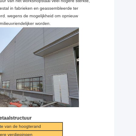
tuur van het workshopstaal veel hogere sterkte,
stal in fabrieken en geassembleerde ter
erd. wegens de mogelijkheid om opnieuw
milieuvriendelijker worden.
taalstructuur
te van de hoogterand
ere verdiepingen