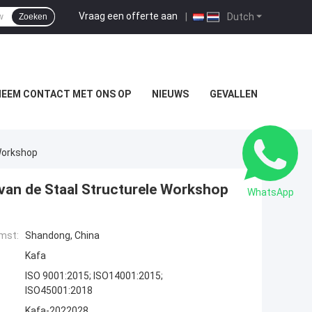
Vraag een offerte aan
|
Dutch
Zoeken
NEEM CONTACT MET ONS OP
NIEUWS
GEVALLEN
Workshop
van de Staal Structurele Workshop
WhatsApp
mst:
Shandong, China
Kafa
ISO 9001:2015; ISO14001:2015;
ISO45001:2018
Kafa-2022028