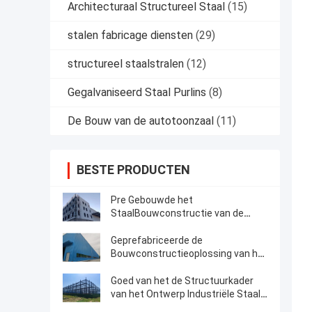
Architecturaal Structureel Staal
(15)
stalen fabricage diensten
(29)
structureel staalstralen
(12)
Gegalvaniseerd Staal Purlins
(8)
De Bouw van de autotoonzaal
(11)
BESTE PRODUCTEN
Pre Gebouwde het
StaalBouwconstructie van de
Kader Structurele Multivloer
Geprefabriceerde de
Bouwconstructieoplossing van het
Staal Structurele Kader
Goed van het de Structuurkader
van het Ontwerp Industriële Staal
de