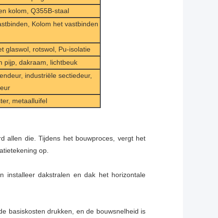
 en kolom, Q355B-staal
vastbinden, Kolom het vastbinden
 glaswol, rotswol, Pu-isolatie
 pijp, dakraam, lichtbeuk
deur, industriële sectiedeur,
eur
er, metaalluifel
 allen die. Tijdens het bouwproces, vergt het
latietekening op.
 installeer dakstralen en dak het horizontale
 de basiskosten drukken, en de bouwsnelheid is