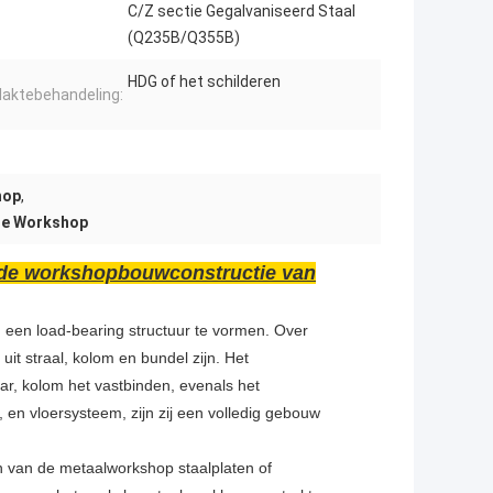
C/Z sectie Gegalvaniseerd Staal
(Q235B/Q355B)
HDG of het schilderen
laktebehandeling:
hop
,
ele Workshop
e de workshopbouwconstructie van
een load-bearing structuur te vormen. Over
it straal, kolom en bundel zijn. Het
ar, kolom het vastbinden, evenals het
en vloersysteem, zijn zij een volledig gebouw
 van de metaalworkshop staalplaten of