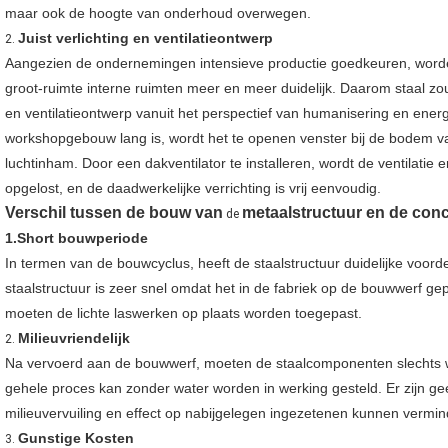
maar ook de hoogte van onderhoud overwegen.
Juist verlichting en ventilatieontwerp
2.
Aangezien de ondernemingen intensieve productie goedkeuren, word
groot-ruimte interne ruimten meer en meer duidelijk. Daarom staal z
en ventilatieontwerp vanuit het perspectief van humanisering en ene
workshopgebouw lang is, wordt het te openen venster bij de bodem van
luchtinham. Door een dakventilator te installeren, wordt de ventilatie
opgelost, en de daadwerkelijke verrichting is vrij eenvoudig.
Verschil tussen de bouw van
metaalstructuur en de con
de
1.Short bouwperiode
In termen van de bouwcyclus, heeft de staalstructuur duidelijke voo
staalstructuur is zeer snel omdat het in de fabriek op de bouwwerf ge
moeten de lichte laswerken op plaats worden toegepast.
Milieuvriendelijk
2.
Na vervoerd aan de bouwwerf, moeten de staalcomponenten slechts
gehele proces kan zonder water worden in werking gesteld. Er zijn ge
milieuvervuiling en effect op nabijgelegen ingezetenen kunnen vermin
Gunstige Kosten
3.