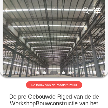
2026
Qingdao
KaFa
Fabrication
Co.,
Ltd..
All
Rights
HUIS
Reserved.
PRODUCTEN
VIDEO'S
VR
-
SHOW
De bouw van de staalstructuur
De pre Gebouwde Riged-van de de
OVER
WorkshopBouwconstructie van het