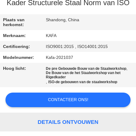
ONS
Kader Structurele Staal Norm van ISO
FABRIEKSTOUR
Plaats van
Shandong, China
herkomst:
Merknaam:
KAFA
KWALITEITSCONTROLE
Certificering:
ISO9001:2015 , ISO14001:2015
NEEM
Modelnummer:
Kafa-2021037
CONTACT
Hoog licht:
,
De pre Gebouwde Bouw van de Staalworkshop
De Bouw van de het Staalworkshop van het
MET
Rigedkader
,
ISO-de gebouwen van de staalworkshop
ONS
OP
CONTACTEER ONS!
NIEUWS
DETAILS ONTVOUWEN