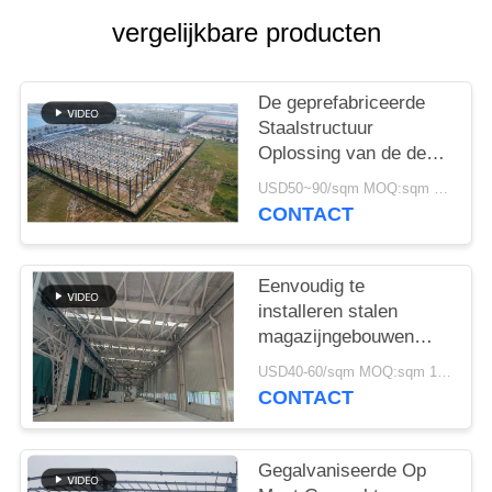
GEVALLEN
vergelijkbare producten
SITEMAP
De geprefabriceerde
Staalstructuur
PRIVACYBELEID
Oplossing van de de
Bouwlevering voor
USD50~90/sqm MOQ:sqm 1000
Industrie
CONTACT
Eenvoudig te
installeren stalen
magazijngebouwen
Milieuvriendelijke
USD40-60/sqm MOQ:sqm 1000
opslagoplossingen
CONTACT
Gegalvaniseerde Op