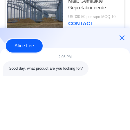
Maat Gemaakte
Geprefabriceerde
Stalen Constructie
USD30-50 per sqm MOQ:1000 vierkante meter
Frame Bouw Levering
CONTACT
Alice Lee
populaire categorieën
Alle
2:05 PM
de bouw van de
De Workshop van de
Good day, what product are you looking for?
staalstructuur
staalstructuur
stalen structuur
Architecturaal
magazijn
Structureel Staal
stalen fabricage
structureel
diensten
staalstralen