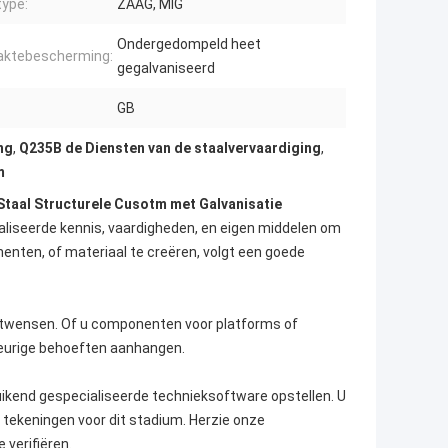
ype:
ZAAG, MIG
Ondergedompeld heet
aktebescherming:
gegalvaniseerd
GB
ng
,
Q235B de Diensten van de staalvervaardiging
,
m
taal Structurele Cusotm met Galvanisatie
ialiseerde kennis, vaardigheden, en eigen middelen om
enten, of materiaal te creëren, volgt een goede
iëntwensen. Of u componenten voor platforms of
eurige behoeften aanhangen.
bruikend gespecialiseerde technieksoftware opstellen. U
tekeningen voor dit stadium. Herzie onze
 verifiëren.