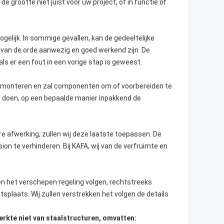
 grootte niet juist voor uw project, of in functie of
ogelijk. In sommige gevallen, kan de gedeeltelijke
 van de orde aanwezig en goed werkend zijn. De
ls er een fout in een vorige stap is geweest.
demonteren en zal componenten om of voorbereiden te
en doen, op een bepaalde manier inpakkend de
re afwerking, zullen wij deze laatste toepassen. De
on te verhinderen. Bij KAFA, wij van de verfruimte en
men het verschepen regeling volgen, rechtstreeks
laats. Wij zullen verstrekken het volgen de details
rkte niet van staalstructuren, omvatten: