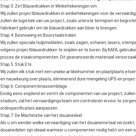
Stap 3: Zet Blauwdrukken in Winkeltekeningen om
Wij zullen projectblauwdrukken in winkeltekeningen voor de vervaard
zullen de logistiek van uw project, zoals uiterste termijnen en begro
fabrikant gebruikt om de blauwdrukken aan bloei te brengen.
Stap 4: Besnoeiing en Boorstaalstralen
Wij zullen speciale hulpmiddelen, zoals zagen, scharen, lasers, stem
volgens projectblauwdrukken te snijden en te boren. Bij KAFA, gebruike
proces de staalcomponenten. Dit geavanceerde materiaal veroorzaakt d
Stap 5: Stuk Ets
Wij zullen elk stuk met een unieke artikelnummer en plaatplaats etsen
en nauwkeurig over plaats, eliminerend dure mengeling-UPS en projec
Stap 6: Componentenassemblage
Eindig eens snijdend en vormt de componenten van uw project, zullen w
stadium, zal het vervaardigingsteam om controleren ervoor te zorgen
ordespecificaties aanpassen.
Stap 7: De Machinatie van het douanedeel
Als u om eender welke vervaardiging van het douanemetaal verzoekt, z
douanedelen zijn ideaal wanneer u componenten nodig hebt om een spe