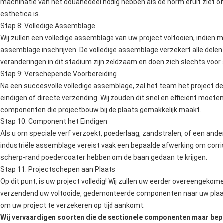
machinatie van het douanedeel nodig hebben als de norm eruit ziet of de
esthetica is.
Stap 8: Volledige Assemblage
Wij zullen een volledige assemblage van uw project voltooien, indien m
assemblage inschrijven. De volledige assemblage verzekert alle delen
veranderingen in dit stadium zijn zeldzaam en doen zich slechts voor a
Stap 9: Verschepende Voorbereiding
Na een succesvolle volledige assemblage, zal het team het project 
eindigen of directe verzending. Wij zouden dit snel en efficiënt moet
componenten die projectbouw bij de plaats gemakkelijk maakt.
Stap 10: Component het Eindigen
Als u om speciale verf verzoekt, poederlaag, zandstralen, of een ande
industriële assemblage vereist vaak een bepaalde afwerking om corrisi
scherp-rand poedercoater hebben om de baan gedaan te krijgen.
Stap 11: Projectschepen aan Plaats
Op dit punt, is uw project volledig! Wij zullen uw eerder overeengeko
verzendend uw voltooide, gedemonteerde componenten naar uw plaatsp
om uw project te verzekeren op tijd aankomt.
Wij vervaardigen soorten die de sectionele componenten maar bepe