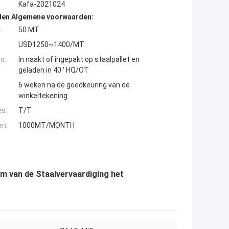
Kafa-2021024
den Algemene voorwaarden:
:
50 MT
USD1250~1400/MT
s:
In naakt of ingepakt op staalpallet en
geladen in 40 ' HQ/OT
6 weken na de goedkeuring van de
winkeltekening
es:
T/T
en:
1000MT/MONTH
 van de Staalvervaardiging het