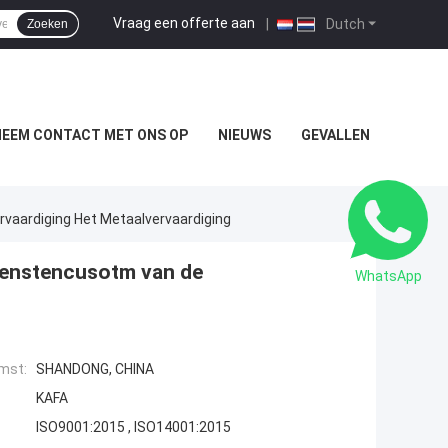
Vraag een offerte aan
|
Dutch
Zoeken
NEEM CONTACT MET ONS OP
NIEUWS
GEVALLEN
aardiging Het Metaalvervaardiging
ienstencusotm van de
WhatsApp
mst:
SHANDONG, CHINA
KAFA
ISO9001:2015 , ISO14001:2015