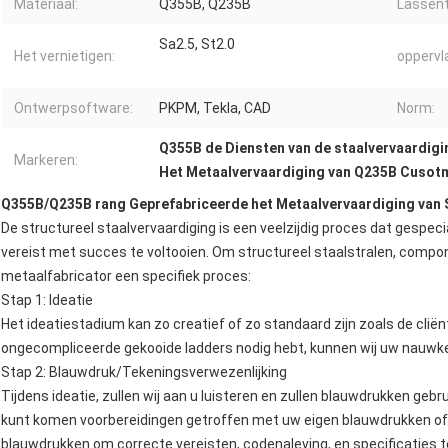
Materiaal:
Q355B, Q235B
Lassent
Sa2.5, St2.0
Het vernietigen:
oppervl
Ontwerpsoftware:
PKPM, Tekla, CAD
Norm:
Q355B de Diensten van de staalvervaardigi
Markeren:
Het Metaalvervaardiging van Q235B Cusot
Q355B/Q235B rang Geprefabriceerde het Metaalvervaardiging van S
De structureel staalvervaardiging is een veelzijdig proces dat gespec
vereist met succes te voltooien. Om structureel staalstralen, compon
metaalfabricator een specifiek proces:
Stap 1: Ideatie
Het ideatiestadium kan zo creatief of zo standaard zijn zoals de cl
ongecompliceerde gekooide ladders nodig hebt, kunnen wij uw nauwk
Stap 2: Blauwdruk/Tekeningsverwezenlijking
Tijdens ideatie, zullen wij aan u luisteren en zullen blauwdrukken ge
kunt komen voorbereidingen getroffen met uw eigen blauwdrukken of 
blauwdrukken om correcte vereisten, codenaleving, en specificaties te