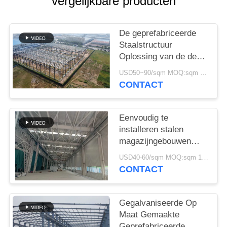
vergelijkbare producten
GEVALLEN
SITEMAP
De geprefabriceerde
Staalstructuur
Oplossing van de de
PRIVACYBELEID
Bouwlevering voor
USD50~90/sqm MOQ:sqm 1000
Industrie
CONTACT
Eenvoudig te
installeren stalen
magazijngebouwen
Milieuvriendelijke
USD40-60/sqm MOQ:sqm 1000
opslagoplossingen
CONTACT
Gegalvaniseerde Op
Maat Gemaakte
Geprefabriceerde