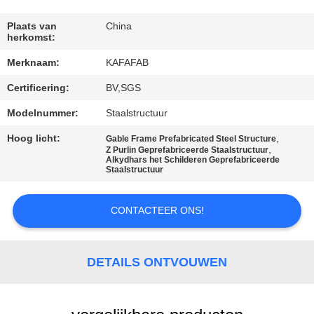
ONS
Plaats van
China
herkomst:
FABRIEKSTOUR
Merknaam:
KAFAFAB
Certificering:
BV,SGS
KWALITEITSCONTROLE
Modelnummer:
Staalstructuur
NEEM
Hoog licht:
,
Gable Frame Prefabricated Steel Structure
,
Z Purlin Geprefabriceerde Staalstructuur
CONTACT
Alkydhars het Schilderen Geprefabriceerde
Staalstructuur
MET
ONS
CONTACTEER ONS!
OP
DETAILS ONTVOUWEN
NIEUWS