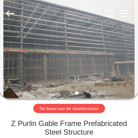
2026
Qingdao
KaFa
Fabrication
Co.,
Ltd..
All
Rights
HUIS
Reserved.
PRODUCTEN
VIDEO'S
VR
-
SHOW
De bouw van de staalstructuur
Z Purlin Gable Frame Prefabricated
OVER
Steel Structure