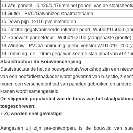
13.Wall paneel --0.426/0.476mm het paneel van de staalshe
14.Gutter --PVC/Galvanized staalmaterialen
15.Down pijp--∅110 pvc-materialen
16.Electric gegalvaniseerde rollende poort--W5000*H5000 (aa
17.Sandwich paneeldeur --W800*H2100 (aangepaste grootte)
18.Window --PVC/Aluminum glijdend venster W1100*H1200 (a
19.Trimming--de 1.0mm gegalvaniseerde staalplaat van /0.47
Staalstructuur de Bouwbeschrijving
Staalstructuur de het de bouwpakhuis/workshop zijn een nieuw 
van een hoofddiestaalkader wordt gevormd van h-sectie, z-sect
muren een verscheidenheid van panelen gebruiken en andere 
kranen wordt samengesteld.
De stijgende populariteit van de bouw van het staalpakhu
toegeschreven:
Zij worden snel gevestigd
1.
Aangezien zij zijn pre-ontworpen, is de bouwtijd van sta