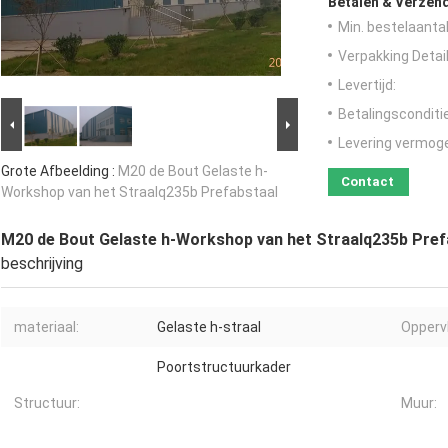
Betalen & Verzen
Min. bestelaantal
Verpakking Detail
Levertijd:
Betalingsconditi
Levering vermog
Grote Afbeelding :
M20 de Bout Gelaste h-
Contact
Workshop van het Straalq235b Prefabstaal
M20 de Bout Gelaste h-Workshop van het Straalq235b Pref
beschrijving
materiaal:
Gelaste h-straal
Opperv
Poortstructuurkader
Structuur:
Muur: