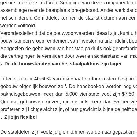
geconstrueerde structuren. Sommige van deze componenten z
assemblage over de baanplaats pre-geboord. Ander werk dat o
het schilderen. Gemiddeld, kunnen de staalstructuren aan een t
worden voltooid.
Veronderstellend dat de bouwvoorwaarden ideaal zijn, kunt u 
bouw kan een vroeg rendement van investering uiteindelijk be
Aangezien de gebouwen van het staalpakhuis ook geprefabricee
die vertragingen te vermijden door weer en achterstand van ma
De de bouwskosten van het staalpakhuis zijn lager
2.
In feite, kunt u 40-60% van materiaal en loonkosten bespar
gebouw eigenlijk bouwen zelf. De handboeken worden nog vers
pakhuisgebouwen meer dan 5.000 vierkante voet zijn $7,50. 
Quonset-gebouwen kiezen, die net iets meer dan $5 per vier
profiteren zij lichtgewicht zijn, of hun gewicht is bijna de helft d
Zij zijn flexibel
3.
De staaldelen zijn veelzijdig en kunnen worden aangepast om 