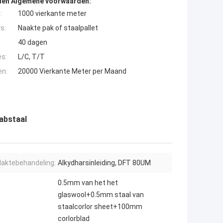
den Algemene voorwaarden:
:
1000 vierkante meter
s:
Naakte pak of staalpallet
40 dagen
es:
L/C, T/T
en:
20000 Vierkante Meter per Maand
abstaal
laktebehandeling:
Alkydharsinleiding, DFT 80UM
0.5mm van het het
glaswool+0.5mm staal van
staalcorlor sheet+100mm
corlorblad