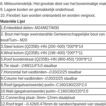
8. Milieuvriendelijk: Het grootste deel van het bovenmatige ma
9. Lagere kosten en gemakkelijk onderhoud.
10. Flexibel: kan worden ontmanteld en worden vergroot.
Materiële Lijst
1.Embedded delen--M24/M27/M30
2. Bout met hoge weerstand/de Gemeenschappelijke bout van
bout/Turn-- M20
3.Steel kolom (Q235B)--HN (200~500) *200*9*14
4.Wind kolom (Q235B)--HN (198~400) *200*7*11
5.Roof bundelstraal (Q235B)--HN (900-450) *200*8*12
6.Tie staaf-- ∅89/114*3.0 staalbar
7.Horizontal het vastbinden--∅20/22/25 staalbar
8.Column het vastbinden--∅20/22/25 staalbar
9.Roof-(gegalvaniseerde) purlin--C160/180/220*2.0
10.Wall-(gegalvaniseerde) purlin--C160/180/220*2.0
11.Connecting plaat--3mm~12mm staalplaat
12.Roof tegel --0.426/0.476mm de sandwichpaneel van staalp