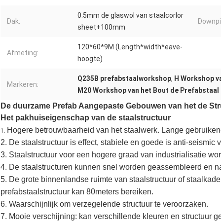
0.5mm de glaswol van staalcorlor
Dak:
Downpi
sheet+100mm
120*60*9M (Length*width*eave-
Afmeting:
hoogte)
Q235B prefabstaalworkshop
,
H Workshop va
Markeren:
M20 Workshop van het Bout de Prefabstaal
De duurzame Prefab Aangepaste Gebouwen van het de Stru
Het pakhuiseigenschap van de staalstructuur
Hogere betrouwbaarheid van het staalwerk. Lange gebruikende 
1.
2. De staalstructuur is effect, stabiele en goede is anti-seismic v
3. Staalstructuur voor een hogere graad van industrialisatie wor
4. De staalstructuren kunnen snel worden geassembleerd en n
5. De grote binnenlandse ruimte van staalstructuur of staalka
prefabstaalstructuur kan 80meters bereiken.
6. Waarschijnlijk om verzegelende structuur te veroorzaken.
7. Mooie verschijning: kan verschillende kleuren en structuur g