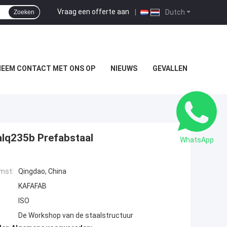
Vraag een offerte aan
|
Dutch
Zoeken
NEEM CONTACT MET ONS OP
NIEUWS
GEVALLEN
alq235b Prefabstaal
WhatsApp
mst:
Qingdao, China
KAFAFAB
ISO
De Workshop van de staalstructuur