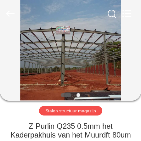
2026
Qingdao
KaFa
Fabrication
Co.,
Ltd..
All
Rights
HUIS
Reserved.
PRODUCTEN
VIDEO'S
VR
-
SHOW
Stalen structuur magazijn
Z Purlin Q235 0.5mm het
OVER
Kaderpakhuis van het Muurdft 80um