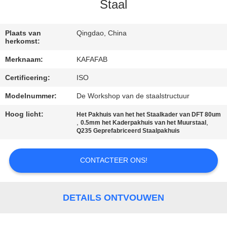
ONS
Staal
FABRIEKSTOUR
Plaats van
Qingdao, China
herkomst:
Merknaam:
KAFAFAB
KWALITEITSCONTROLE
Certificering:
ISO
NEEM
Modelnummer:
De Workshop van de staalstructuur
CONTACT
Hoog licht:
Het Pakhuis van het het Staalkader van DFT 80um
,
,
0.5mm het Kaderpakhuis van het Muurstaal
MET
Q235 Geprefabriceerd Staalpakhuis
ONS
CONTACTEER ONS!
OP
NIEUWS
DETAILS ONTVOUWEN