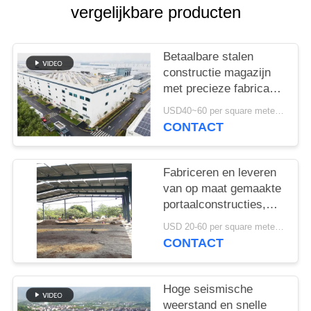
GEVALLEN
vergelijkbare producten
SITEMAP
Betaalbare stalen
constructie magazijn
PRIVACYBELEID
met precieze fabricage
en one-stop
USD40~60 per square meter MOQ:1000 sqm
leveringsoplossing
CONTACT
Fabriceren en leveren
van op maat gemaakte
portaalconstructies,
staalconstructie
USD 20-60 per square meter MOQ:1000 Vierkante Meter
magazijn in Benin
CONTACT
Hoge seismische
weerstand en snelle