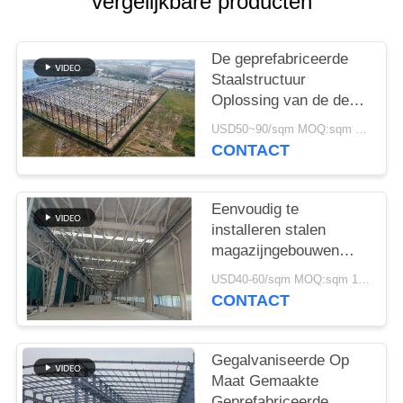
vergelijkbare producten
GEVALLEN
SITEMAP
De geprefabriceerde
Staalstructuur
Oplossing van de de
PRIVACYBELEID
Bouwlevering voor
USD50~90/sqm MOQ:sqm 1000
Industrie
CONTACT
Eenvoudig te
installeren stalen
magazijngebouwen
Milieuvriendelijke
USD40-60/sqm MOQ:sqm 1000
opslagoplossingen
CONTACT
Gegalvaniseerde Op
Maat Gemaakte
Geprefabriceerde