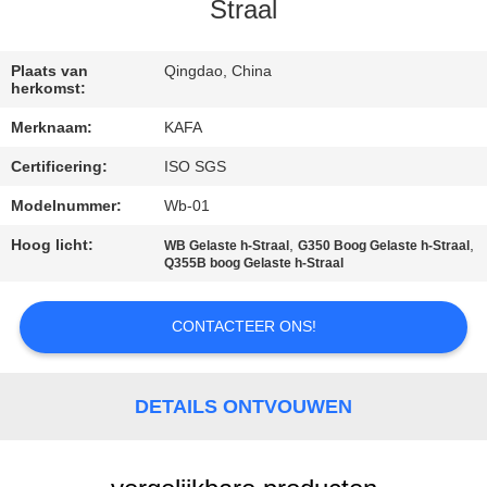
ONS
Straal
FABRIEKSTOUR
Plaats van
Qingdao, China
herkomst:
Merknaam:
KAFA
KWALITEITSCONTROLE
Certificering:
ISO SGS
NEEM
Modelnummer:
Wb-01
CONTACT
Hoog licht:
,
,
WB Gelaste h-Straal
G350 Boog Gelaste h-Straal
Q355B boog Gelaste h-Straal
MET
ONS
CONTACTEER ONS!
OP
DETAILS ONTVOUWEN
NIEUWS