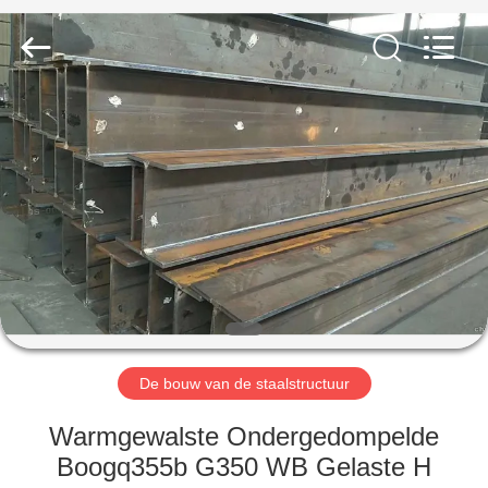
2026
Qingdao
KaFa
Fabrication
Co.,
Ltd..
All
Rights
HUIS
Reserved.
PRODUCTEN
VIDEO'S
VR
-
SHOW
De bouw van de staalstructuur
Warmgewalste Ondergedompelde
OVER
Boogq355b G350 WB Gelaste H