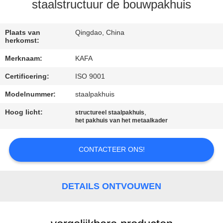
ONS
staalstructuur de bouwpakhuis
FABRIEKSTOUR
Plaats van
Qingdao, China
herkomst:
Merknaam:
KAFA
KWALITEITSCONTROLE
Certificering:
ISO 9001
NEEM
Modelnummer:
staalpakhuis
CONTACT
Hoog licht:
,
structureel staalpakhuis
het pakhuis van het metaalkader
MET
ONS
CONTACTEER ONS!
OP
DETAILS ONTVOUWEN
NIEUWS