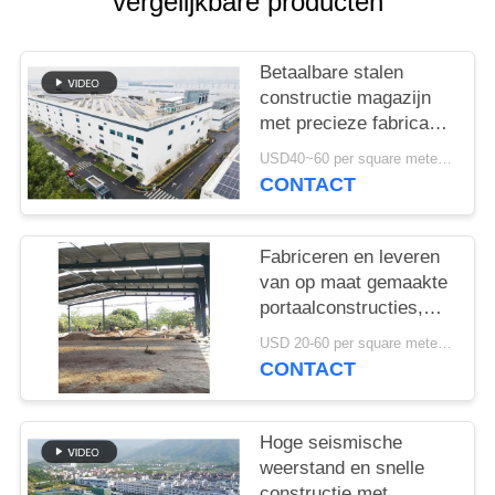
vergelijkbare producten
GEVALLEN
SITEMAP
Betaalbare stalen
constructie magazijn
met precieze fabricage
PRIVACYBELEID
en one-stop
USD40~60 per square meter MOQ:1000 sqm
leveringsoplossing
CONTACT
Fabriceren en leveren
van op maat gemaakte
portaalconstructies,
staalconstructie
USD 20-60 per square meter MOQ:1000 Vierkante Meter
magazijn in Benin
CONTACT
Hoge seismische
weerstand en snelle
constructie met