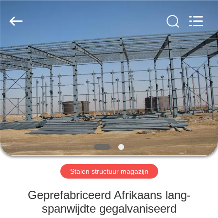
2026
Qingdao
KaFa
Fabrication
Co.,
Ltd..
All
Rights
HUIS
Reserved.
PRODUCTEN
VIDEO'S
VR
-
SHOW
Stalen structuur magazijn
Geprefabriceerd Afrikaans lang-
OVER
spanwijdte gegalvaniseerd