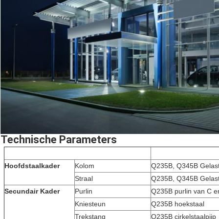
Technische Parameters
Punten
Specificatie
Hoofdstaalkader
Kolom
Q235B, Q345B Gelast 
Straal
Q235B, Q345B Gelast 
Secundair Kader
Purlin
Q235B purlin van C e
Kniesteun
Q235B hoekstaal
Trekstang
Q235B cirkelstaalpijp