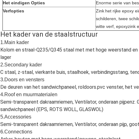
Het eindigen Opties
Enorme serie van bes
Verfopties
Zink
het rijke epoxy e
schilderen, twee schi
witte verf, epoxyzink 
Het kader van de staalstructuur
1.Main kader
Kolom en straal-Q235/Q345 staal met met hoge weerstand en s
lager
2.Secondary kader
C staal, z-staal, vierkante buis, staalhoek, verbindingsstang, te
3.Doors en vensters
De deuren van het sandwichpaneel, roldoors.pvc venster, het ve
4.Roof en muurmaterialen
Semi-transparent dakraamriemen, Ventilator, onderaan pijpenz. 
sandwichpaneel (EPS, ROTS WOLL, GLASWOL)
5.Accessories
Semi-transparent dakraamriemen, Ventilator, onderaan pijp, goot
6.Connections