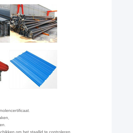
olencertificaat.
aken,
ren.
schikken om het staallid te controleren.