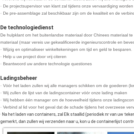
· De projectsupervisor van klant zal tijdens onze vervaardiging worde
· De pre-assemblage zal beschikbaar zijn om de kwaliteit en de verbind
De technologiedienst
De hulpklant om het buitenlandse materiaal door Chinees materiaal te
materiaal (maar vereis uw gekwalificeerde ingenieurscontrole en beves
· Wijzig en optimaliseer winkeltekeningen om tijd en geld te besparen.
· Help u uw project door vrij citeren
· Beantwoord uw andere technologie questiones
Ladingsbeheer
· Vóór het laden zullen wij alle managers schikken om de goederen (kwa
· Wij zullen de lijst van de ladingscontainer vóór onze lading maken
· Wij hebben één manager om de hoeveelheid tijdens onze ladingscont
· Verbind al lid voor het geval dat de schade tijdens het overzeese ver
· Na het laden van containers, zal Elk staallid (periodiek nr van uw tek
gemerkt, dan zullen wij verzenden naar u, kon u de containerlijst contro