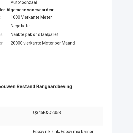
Autotoonzaal
den Algemene voorwaarden:
:
1000 Vierkante Meter
Negotiate
s:
Naakte pak of staalpallet
en:
20000 vierkante Meter per Maand
0 bouwen Bestand Rangaardbeving
Q345B&Q235B
Epoxy rijk zink, Epoxy mio barrior