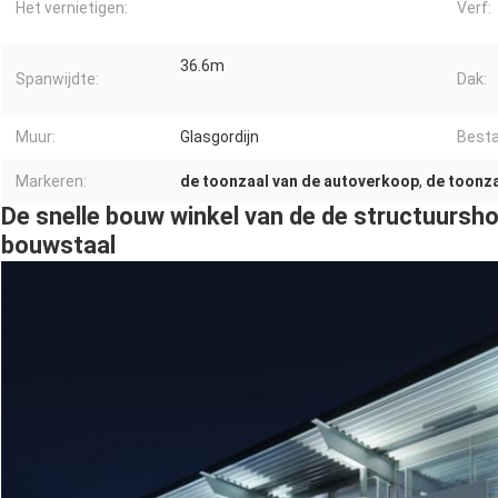
Het vernietigen:
Verf:
36.6m
Spanwijdte:
Dak:
Muur:
Glasgordijn
Besta
Markeren:
de toonzaal van de autoverkoop
,
de toonza
De snelle bouw winkel van de de structuurs
bouwstaal