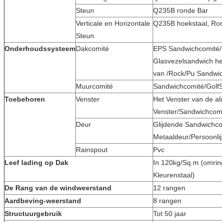
Steun
Q235B ronde Bar
Verticale en Horizontale
Q235B hoekstaal, Ron
Steun
Onderhoudssysteem
Dakcomité
EPS Sandwichcomité/
Glasvezelsandwich he
van /Rock/Pu Sandwic
Muurcomité
Sandwichcomité/GolfS
Toebehoren
Venster
Het Venster van de a
Venster/Sandwichcomi
Deur
Glijdende Sandwichco
Metaaldeur/Persoonli
Rainspout
Pvc
Leef lading op Dak
In 120kg/Sq.m (omrin
Kleurenstaal)
De Rang van de windweerstand
12 rangen
Aardbeving-weerstand
8 rangen
Structuurgebruik
Tot 50 jaar