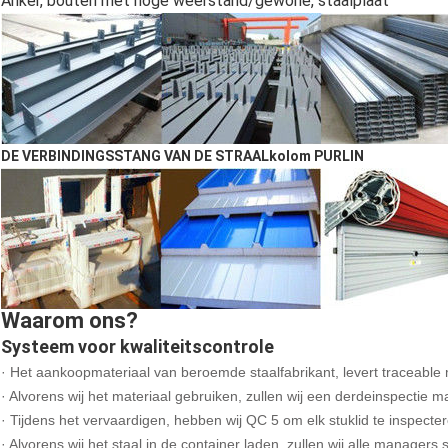
Anker, bouten met hoge weerstand/gewone, staalplaat
DE VERBINDINGSSTANG VAN DE STRAALkolom PURLIN
Waarom ons?
Systeem voor kwaliteitscontrole
· Het aankoopmateriaal van beroemde staalfabrikant, levert traceable m
· Alvorens wij het materiaal gebruiken, zullen wij een derdeinspectie m
· Tijdens het vervaardigen, hebben wij QC 5 om elk stuklid te inspecte
· Alvorens wij het staal in de container laden, zullen wij alle managers 