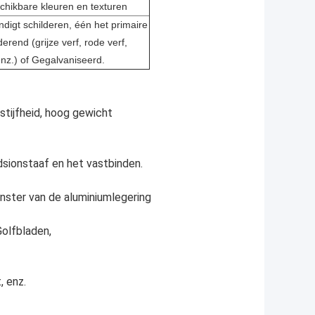
chikbare kleuren en texturen
indigt schilderen, één het primaire
lderend
(grijze verf, rode verf,
enz.) of Gegalvaniseerd.
tijfheid, hoog gewicht
ndsionstaaf en het vastbinden.
nster van de aluminiumlegering
Golfbladen,
, enz.