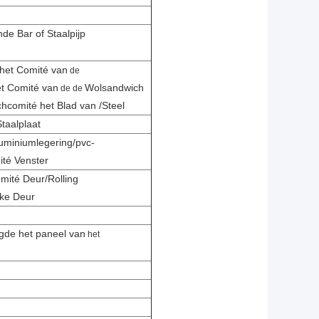
de Bar of Staalpijp
het Comité van
de
t Comité van
Wolsandwich
de de
hcomité het Blad van /Steel
taalplaat
luminiumlegering/pvc-
té Venster
mité Deur/Rolling
jke Deur
gde het paneel van
het