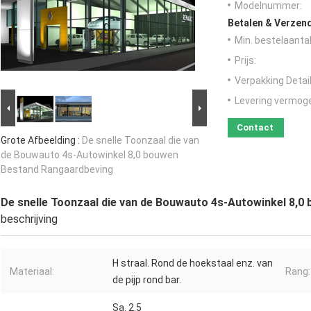
Modelnummer:
Betalen & Verzen
Min. bestelaantal
Prijs:
Verpakking Detail
Levering vermog
Contact
Grote Afbeelding :
De snelle Toonzaal die van
de Bouwauto 4s-Autowinkel 8,0 bouwen
Bestand Rangaardbeving
De snelle Toonzaal die van de Bouwauto 4s-Autowinkel 8,
beschrijving
H straal. Rond de hoekstaal enz. van
Materiaal:
Rang:
de pijp rond bar.
Sa. 2.5