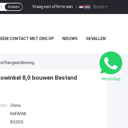
Vraag een offerte aan
|
Dutch
Zoeken
NEEM CONTACT MET ONS OP
NIEUWS
GEVALLEN
and Rangaardbeving
towinkel 8,0 bouwen Bestand
WhatsApp
mst:
China
KAFAFAB
BV,SGS