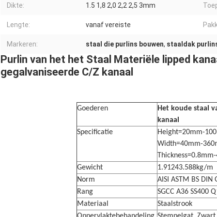
Dikte:
1.5 1,8 2,0 2,2 2,5 3mm
Toep
Lengte:
vanaf vereiste
Pakk
Markeren:
staal die purlins bouwen
,
staaldak purlin
Purlin van het het Staal Materiële lipped kan
gegalvaniseerde C/Z kanaal
Goederen
Het koude staal 
kanaal
Specificatie
Height=20mm-10
Width=40mm-36
Thickness=0.8mm
Gewicht
1.91243.588kg/m
Norm
AISI ASTM BS DIN G
Rang
SGCC A36 SS400 Q
Materiaal
Staalstrook
Oppervlaktebehandeling
Stempelgat, Zwart 