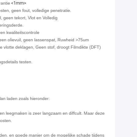
antie
<1mm>
sten, geen fout, volledige penetratie.
 geen tekort, Vlot en Volledig
eringsderde.
en kwaliteitscontrole
geen olievuil, geen lassenspat, Ruwheid >75um
je vlotte deklagen, Geen stof, droogt Filmdikte (DFT)
gsdetails testen.
lan laden zoals hieronder:
 en leegmaken is zeer langzaam en diffcult. Maar deze
kosten.
laden. en goede manier om de mogelijke schade tijdens