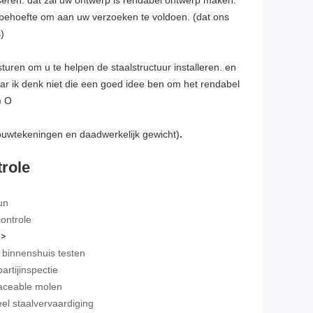
iseren. dat zal uw ontwerp is rendabel ontwerp maken.
k behoefte om aan uw verzoeken te voldoen. (dat ons
)
sturen om u te helpen de staalstructuur installeren. en
aar ik denk niet die een goed idee ben om het rendabel
) O
ouwtekeningen en daadwerkelijk gewicht)
.
trole
un
controle
>
 binnenshuis testen
artijinspectie
traceable molen
eel staalvervaardiging