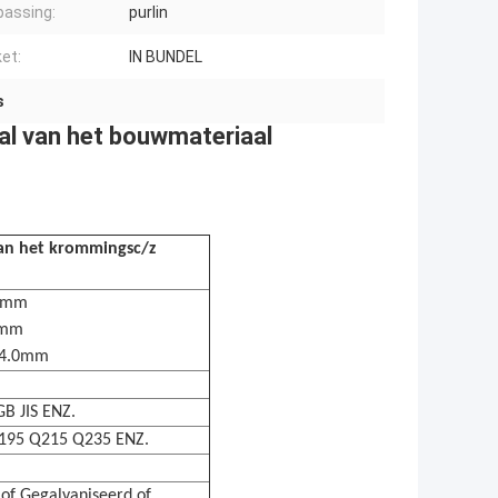
assing:
purlin
et:
IN BUNDEL
s
aal van het bouwmateriaal
van het krommingsc/z
0mm
0mm
-4.0mm
B JIS ENZ.
195 Q215 Q235 ENZ.
of Gegalvaniseerd of