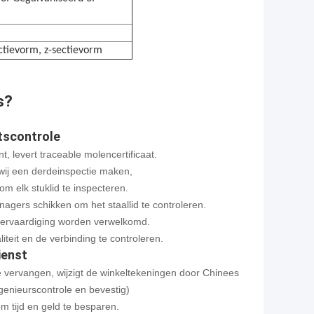
ctievorm, z-sectievorm
s?
tscontrole
, levert traceable molencertificaat.
 wij een derdeinspectie maken,
m elk stuklid te inspecteren.
managers schikken om het staallid te controleren.
e vervaardiging worden verwelkomd.
teit en de verbinding te controleren.
ienst
e vervangen, wijzigt de winkeltekeningen door Chinees
genieurscontrole en bevestig)
m tijd en geld te besparen.