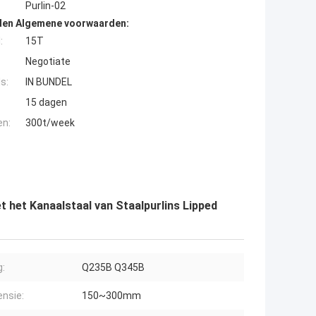
Purlin-02
den Algemene voorwaarden:
:
15T
Negotiate
s:
IN BUNDEL
15 dagen
en:
300t/week
 het Kanaalstaal van Staalpurlins Lipped
:
Q235B Q345B
nsie:
150~300mm