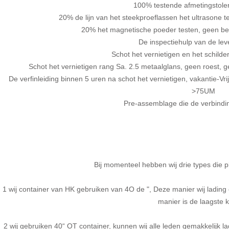
100% testende afmetingstoler
20% de lijn van het steekproeflassen het ultrasone te
20% het magnetische poeder testen, geen bel,
De inspectiehulp van de lev
Schot het vernietigen en het schilder
Schot het vernietigen rang Sa. 2.5 metaalglans, geen roest, 
De verfinleiding binnen 5 uren na schot het vernietigen, vakantie-Vri
>75UM
Pre-assemblage die de verbindin
Bij momenteel hebben wij drie types die p
1 wij container van HK gebruiken van 4O de ", Deze manier wij lading
manier is de laagste 
2 wij gebruiken 40“ OT container, kunnen wij alle leden gemakkelijk 