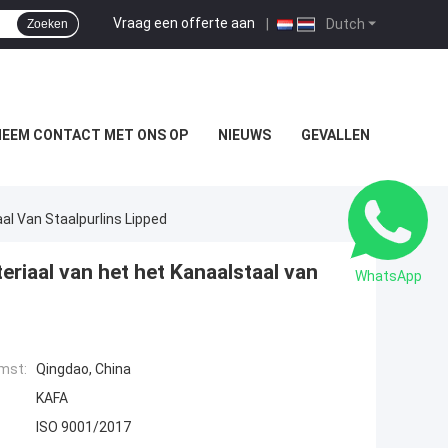
Vraag een offerte aan
|
Dutch
Zoeken
NEEM CONTACT MET ONS OP
NIEUWS
GEVALLEN
al Van Staalpurlins Lipped
riaal van het het Kanaalstaal van
WhatsApp
mst:
Qingdao, China
KAFA
ISO 9001/2017