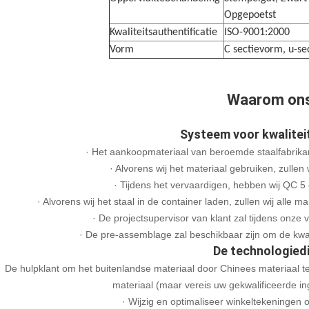
Opgepoetst
Kwaliteitsauthentificatie
ISO-9001:2000
Vorm
C sectievorm, u-se
Waarom on
Systeem voor kwalitei
· Het aankoopmateriaal van beroemde staalfabrikant
· Alvorens wij het materiaal gebruiken, zullen
· Tijdens het vervaardigen, hebben wij QC 5 o
· Alvorens wij het staal in de container laden, zullen wij alle 
· De projectsupervisor van klant zal tijdens onz
· De pre-assemblage zal beschikbaar zijn om de kwali
De technologied
De hulpklant om het buitenlandse materiaal door Chinees materiaal t
materiaal (maar vereis uw gekwalificeerde in
· Wijzig en optimaliseer winkeltekeningen o