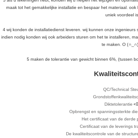
3 als u tekeningen hebt, konden wij u helpen het wijzigen en optimal
maak tot het gemakkelijke installatie en bespaar het materiaal. oo
uniek voordeel is
4 wij konden de installatiedienst leveren. wij kunnen onze ingenieurs 
indien nodig konden wij ook arbeiders sturen om het te installeren, m
te maken. O (∩_∩
5 maken de tolerantie van gewicht binnen 6%, (tussen b
Kwaliteitscon
QC/Technical Ste
Grondstoffenkwaliteits
Diktetolerantie
<0
Opbrengst en spanningssterkte die
Het certificaat van de derde p
Certificaat van de leverings 
De kwaliteitscontrole van de structur