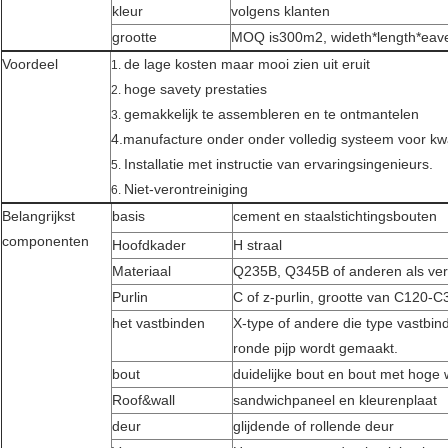
kleur
volgens klanten
grootte
MOQ is300m2, wideth*length*eav
Voordeel
de lage kosten maar mooi zien uit eruit
1.
hoge savety prestaties
2.
gemakkelijk te assembleren en te ontmantelen
3.
4.manufacture onder onder volledig systeem voor kwa
Installatie met instructie van ervaringsingenieurs.
5.
Niet-verontreiniging
6.
Belangrijkst
basis
cement en staalstichtingsbouten
componenten
Hoofdkader
H straal
Materiaal
Q235B, Q345B of anderen als ver
Purlin
C of z-purlin, grootte van C120-
het vastbinden
X-type of andere die type vastbin
ronde pijp wordt gemaakt.
bout
duidelijke bout en bout met hoge
Roof&wall
sandwichpaneel en kleurenplaat
deur
glijdende of rollende deur