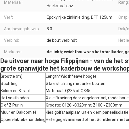
Materiaal:
Rang:
Hoekstaal enz.
Verf:
Epoxy rijke zinkinleiding, DFT 125um
Ontplo
Aardbevingsbewijs:
8.0
Dak/m
Verbind:
de bout verbindt
Het le
Markeren:
de lichtgewichtbouw van het staalkader
,
ge
De uitvoer naar hoge Filippijnen - van de het 
grote spanwijdte het kaderbouw de workshop
Grootte (m)
Length*Width*eave hoogte
Stichting
Staalstichting met ankerbouten
Kolom en Straal
Materiaal: Q235 of Q345
Het vastbinden
X die Bracinng door engelenstaal, ronde bar 
C of Z Purlin
Grootte: C120~C320mm; Z100~Z300mm
Muur en Dakcomité
Kies golfstaalplaat uit en klem paneelisolati
Oppervlaktebehandeling
Hete gegalvaniseerd of het Schilderen met o