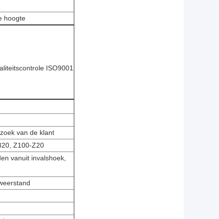
e hoogte
liteitscontrole ISO9001
zoek van de klant
C320, Z100-Z20
den vanuit invalshoek,
 weerstand