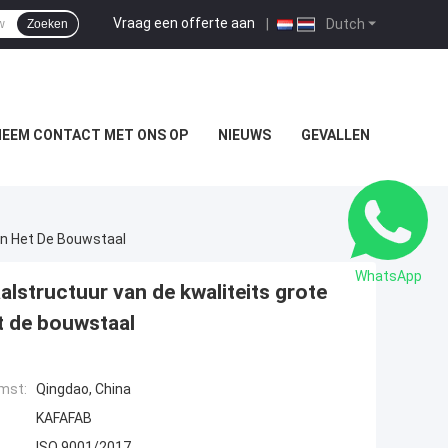
Vraag een offerte aan
|
Dutch
Zoeken
NEEM CONTACT MET ONS OP
NIEUWS
GEVALLEN
an Het De Bouwstaal
WhatsApp
aalstructuur van de kwaliteits grote
t de bouwstaal
mst:
Qingdao, China
KAFAFAB
ISO 9001/2017