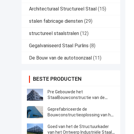
Architecturaal Structureel Staal
(15)
stalen fabricage diensten
(29)
structureel staalstralen
(12)
Gegalvaniseerd Staal Purlins
(8)
De Bouw van de autotoonzaal
(11)
BESTE PRODUCTEN
Pre Gebouwde het
StaalBouwconstructie van de
Kader Structurele Multivloer
Geprefabriceerde de
Bouwconstructieoplossing van het
Staal Structurele Kader
Goed van het de Structuurkader
van het Ontwerp Industriële Staal