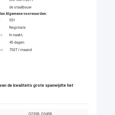
de staalbouw
den Algemene voorwaarden:
:
50t
Negotiate
s:
In naakt,
45 dagen
en:
750T/ maand
 van de kwaliteits grote spanwijdte het
Q235B, Q345B