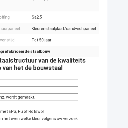
ffing:
Sa2.5
uurpaneel:
Kleurenstaalplaat/sandwichpaneel
venstijd:
Tot 50 jaar
prefabriceerde staalbouw
staalstructuur van de kwaliteits
 van het de bouwstaal
enz. wordt gemaakt.
e met EPS, Pu of Rotswol
m het even welke kleur volgens uw verzoek