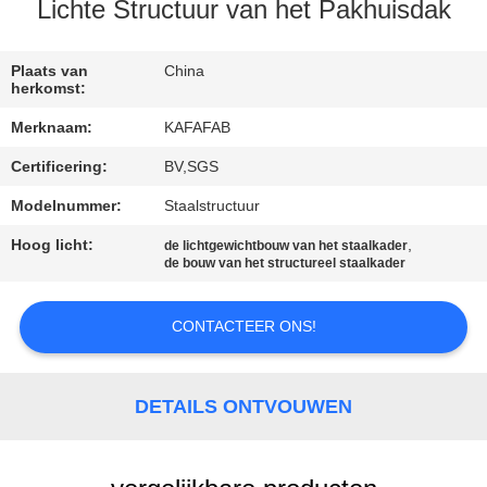
ONS
Lichte Structuur van het Pakhuisdak
FABRIEKSTOUR
Plaats van
China
herkomst:
Merknaam:
KAFAFAB
KWALITEITSCONTROLE
Certificering:
BV,SGS
NEEM
Modelnummer:
Staalstructuur
CONTACT
Hoog licht:
,
de lichtgewichtbouw van het staalkader
de bouw van het structureel staalkader
MET
ONS
CONTACTEER ONS!
OP
DETAILS ONTVOUWEN
NIEUWS