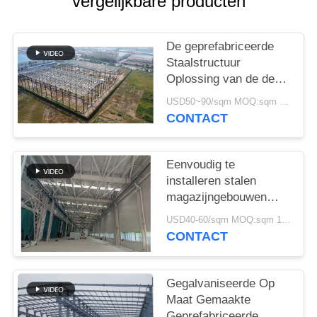
vergelijkbare producten
GEVALLEN
SITEMAP
De geprefabriceerde
Staalstructuur
Oplossing van de de
PRIVACYBELEID
Bouwlevering voor
USD50~90/sqm MOQ:sqm 1000
Industrie
CONTACT
Eenvoudig te
installeren stalen
magazijngebouwen
Milieuvriendelijke
USD40-60/sqm MOQ:sqm 1000
opslagoplossingen
CONTACT
Gegalvaniseerde Op
Maat Gemaakte
Geprefabriceerde