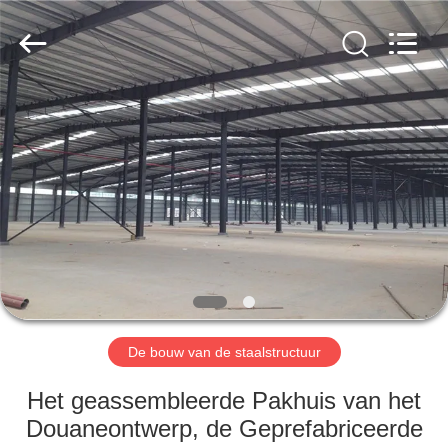
2026
Qingdao
KaFa
Fabrication
Co.,
Ltd..
All
Rights
HUIS
Reserved.
PRODUCTEN
VIDEO'S
VR
-
SHOW
De bouw van de staalstructuur
Het geassembleerde Pakhuis van het
OVER
Douaneontwerp, de Geprefabriceerde