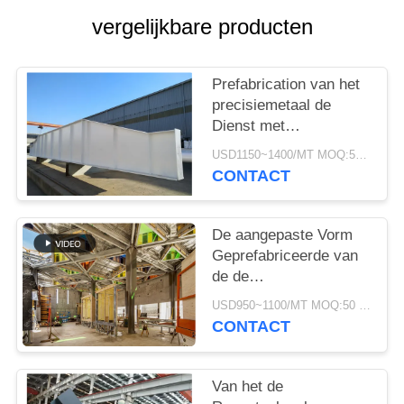
GEVALLEN
vergelijkbare producten
SITEMAP
Prefabrication van het
precisiemetaal de
PRIVACYBELEID
Dienst met
Galvanisatie en het
USD1150~1400/MT MOQ:50 MT
Schilderen
CONTACT
De aangepaste Vorm
Geprefabriceerde van
de de
Ledenvervaardiging
USD950~1100/MT MOQ:50 MT
van het Staalmetaal de
CONTACT
Leveringsdienst
Van het de