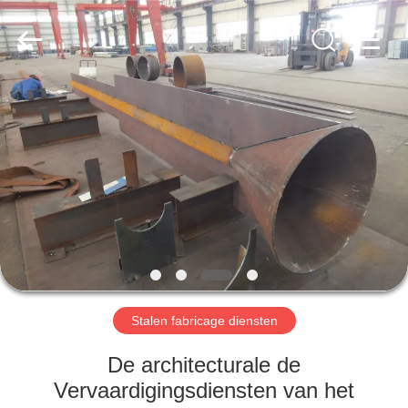
2026
Qingdao
KaFa
Fabrication
Co.,
Ltd..
All
Rights
HUIS
Reserved.
PRODUCTEN
VIDEO'S
VR
-
SHOW
Stalen fabricage diensten
De architecturale de
OVER
Vervaardigingsdiensten van het