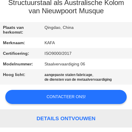
ONS
Structuurstaal als Australische Kolom
van Nieuwpoort Musque
FABRIEKSTOUR
Plaats van
Qingdao, China
herkomst:
KWALITEITSCONTROLE
Merknaam:
KAFA
Certificering:
ISO9000/2017
NEEM
Modelnummer:
Staalvervaardiging 06
CONTACT
Hoog licht:
,
MET
aangepaste stalen fabricage
de diensten van de metaalvervaardiging
ONS
OP
CONTACTEER ONS!
NIEUWS
DETAILS ONTVOUWEN