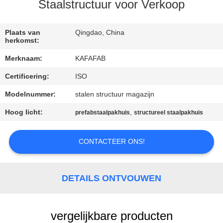
ONS
Staalstructuur voor Verkoop
FABRIEKSTOUR
Plaats van
Qingdao, China
herkomst:
Merknaam:
KAFAFAB
KWALITEITSCONTROLE
Certificering:
ISO
NEEM
Modelnummer:
stalen structuur magazijn
CONTACT
Hoog licht:
,
prefabstaalpakhuis
structureel staalpakhuis
MET
CONTACTEER ONS!
ONS
OP
DETAILS ONTVOUWEN
NIEUWS
vergelijkbare producten