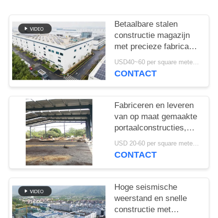
GEVALLEN
Betaalbare stalen
SITEMAP
constructie magazijn
met precieze fabricage
en one-stop
PRIVACYBELEID
USD40~60 per square meter MOQ:1000 sqm
leveringsoplossing
CONTACT
Fabriceren en leveren
van op maat gemaakte
portaalconstructies,
staalconstructie
USD 20-60 per square meter MOQ:1000 Vierkante Meter
magazijn in Benin
CONTACT
Hoge seismische
weerstand en snelle
constructie met