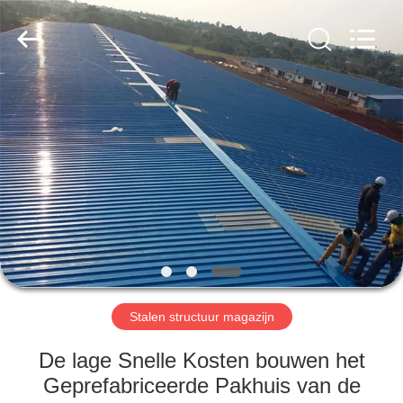
2026
Qingdao
KaFa
Fabrication
Co.,
Ltd..
All
Rights
HUIS
Reserved.
PRODUCTEN
VIDEO'S
VR
-
SHOW
Stalen structuur magazijn
De lage Snelle Kosten bouwen het
OVER
Geprefabriceerde Pakhuis van de