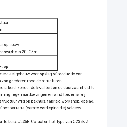
ctuur
ur
aar opnieuw
panwijdte is 20~25m
dkoop
mercieel gebouw voor opslag of productie van
n van goederen rond de structuren.
e arbeid, zonder de kwaliteit en de duurzaamheid te
ming tegen aardbevingen en wind toe, en is vrij
tructuur wijd op pakhuis, fabriek, workshop, opslag,
 het parterre (eerste verdieping die) volgens
kante buis, Q235B-Cstaal en het type van Q235B Z