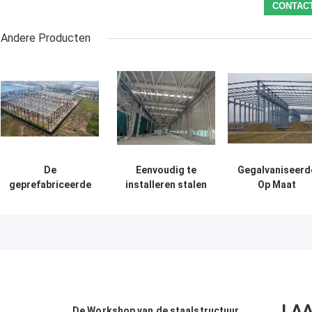
Andere Producten
De
Eenvoudig te
Gegalvaniseerd
geprefabriceerde
installeren stalen
Op Maat
Staalstructuur
magazijngebouwen
Gemaakte
Oplossing van de
Milieuvriendelijke
Geprefabriceer
de Bouwlevering
opslagoplossingen
Stalen
voor Industrie
Constructie
Frame Bouw
Levering
LAA
De Workshop van de staalstructuur