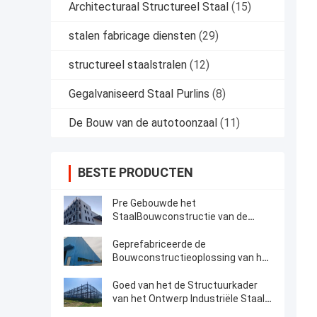
Architecturaal Structureel Staal
(15)
stalen fabricage diensten
(29)
structureel staalstralen
(12)
Gegalvaniseerd Staal Purlins
(8)
De Bouw van de autotoonzaal
(11)
BESTE PRODUCTEN
Pre Gebouwde het
StaalBouwconstructie van de
Kader Structurele Multivloer
Geprefabriceerde de
Bouwconstructieoplossing van het
Staal Structurele Kader
Goed van het de Structuurkader
van het Ontwerp Industriële Staal
de