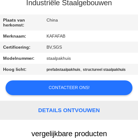
ONS
Industriële Staalgebouwen
FABRIEKSTOUR
Plaats van
China
herkomst:
Merknaam:
KAFAFAB
KWALITEITSCONTROLE
Certificering:
BV,SGS
NEEM
Modelnummer:
staalpakhuis
CONTACT
Hoog licht:
,
prefabstaalpakhuis
structureel staalpakhuis
MET
CONTACTEER ONS!
ONS
OP
DETAILS ONTVOUWEN
NIEUWS
vergelijkbare producten