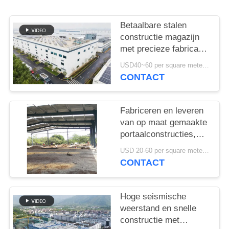
GEVALLEN
Betaalbare stalen
SITEMAP
constructie magazijn
met precieze fabricage
en one-stop
PRIVACYBELEID
USD40~60 per square meter MOQ:1000 sqm
leveringsoplossing
CONTACT
Fabriceren en leveren
van op maat gemaakte
portaalconstructies,
staalconstructie
USD 20-60 per square meter MOQ:1000 Vierkante Meter
magazijn in Benin
CONTACT
Hoge seismische
weerstand en snelle
constructie met