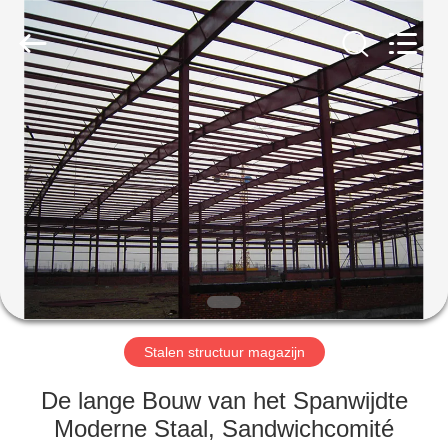
2026
Qingdao
KaFa
Fabrication
Co.,
Ltd..
All
Rights
HUIS
Reserved.
PRODUCTEN
VIDEO'S
VR
-
SHOW
Stalen structuur magazijn
De lange Bouw van het Spanwijdte
OVER
Moderne Staal, Sandwichcomité