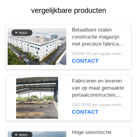
GEVALLEN
vergelijkbare producten
SITEMAP
Betaalbare stalen
constructie magazijn
PRIVACYBELEID
met precieze fabricage
en one-stop
USD40~60 per square meter MOQ:1000 sqm
leveringsoplossing
CONTACT
Fabriceren en leveren
van op maat gemaakte
portaalconstructies,
staalconstructie
USD 20-60 per square meter MOQ:1000 Vierkante Meter
magazijn in Benin
CONTACT
Hoge seismische