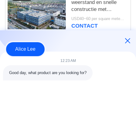
weerstand en snelle
constructie met
duurzame stalen
USD40~60 per square meter MOQ:1000 vierkante meter
constructie magazijn
CONTACT
voor uw
opslagbehoeften
Alice Lee
populaire categorieën
Alle
12:23 AM
de bouw van de
De Workshop van de
Good day, what product are you looking for?
staalstructuur
staalstructuur
stalen structuur
Architecturaal
magazijn
Structureel Staal
stalen fabricage
structureel
diensten
staalstralen